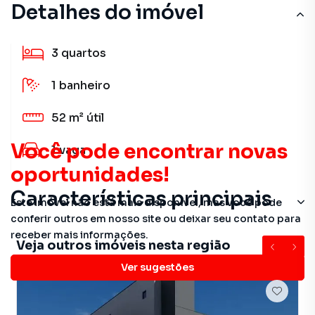
Detalhes do imóvel
3
quartos
1
banheiro
52 m²
útil
Você pode encontrar novas
1
vaga
oportunidades!
Características principais
Este imóvel não está mais disponível, mas você pode
conferir outros em nosso site ou deixar seu contato para
receber mais informações.
Veja outros imóveis nesta região
Ver sugestões