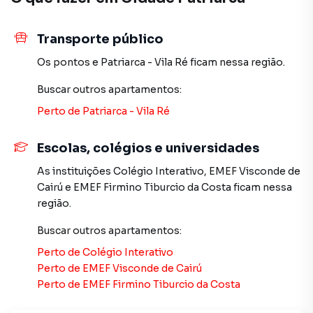
equipe pelo telefone (11) 2783-2000.
A Imobiliária Xavier e Brito tem mais opções de
Transporte público
apartamentos, casas residenciais e comerciais, sobrados,
Os pontos
e
Patriarca - Vila Ré
ficam nessa região.
terrenos, lojas e barracões para venda ou locação, além de
empreendimentos em construção ou lançamentos na
Buscar outros
apartamentos
:
planta em Cidade Patriarca e em outras regiões de São
Perto de
Patriarca - Vila Ré
Paulo. Aqui você encontra milhares de ofertas para
encontrar o imóvel que mais combina com seu estilo de
Escolas, colégios e universidades
vida.
As instituições
Colégio Interativo
,
EMEF Visconde de
Negocie seu imóvel de forma totalmente online, com
Cairú
e
EMEF Firmino Tiburcio da Costa
ficam nessa
segurança e tranquilidade. Na Imobiliária Xavier e Brito
região.
você consegue comprar ou alugar um imóvel em São Paulo
mesmo não estando na cidade e com a praticidade de
Buscar outros
apartamentos
:
fazer tudo online, direto do seu computador ou
Perto de
Colégio Interativo
smartphone. Nós criamos soluções inovadoras para
Perto de
EMEF Visconde de Cairú
simplificar a relação de proprietários, inquilinos e
Perto de
EMEF Firmino Tiburcio da Costa
compradores com o mercado imobiliário.