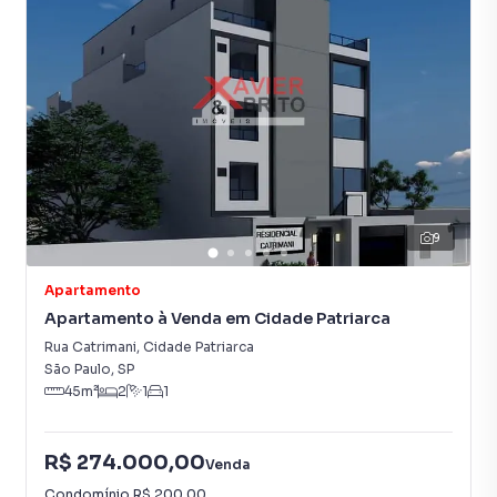
9
Apartamento
Apartamento à Venda em Cidade Patriarca
Rua Catrimani
,
Cidade Patriarca
São Paulo
,
SP
45
m²
2
1
1
R$ 274.000,00
Venda
Condomínio
R$ 200,00