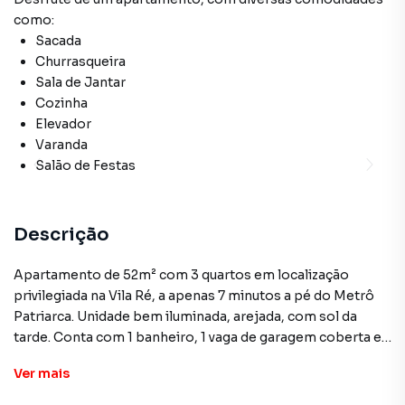
como:
Sacada
Churrasqueira
Sala de Jantar
Cozinha
Elevador
Varanda
Salão de Festas
Descrição
Apartamento de 52m² com 3 quartos em localização
privilegiada na Vila Ré, a apenas 7 minutos a pé do Metrô
Patriarca. Unidade bem iluminada, arejada, com sol da
tarde. Conta com 1 banheiro, 1 vaga de garagem coberta e
fixa, além de fechadura eletrônica. Água e gás
Ver
mais
individualizados. Itens inclusos: armários na cozinha,
lavanderia e banheiro. Possibilidade de negociar guarda-