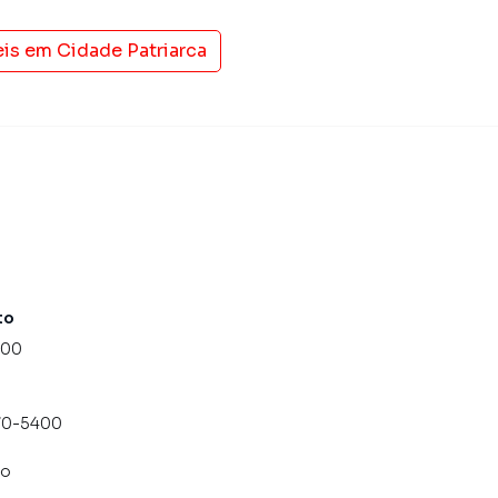
eis em
Cidade Patriarca
to
000
070-5400
co