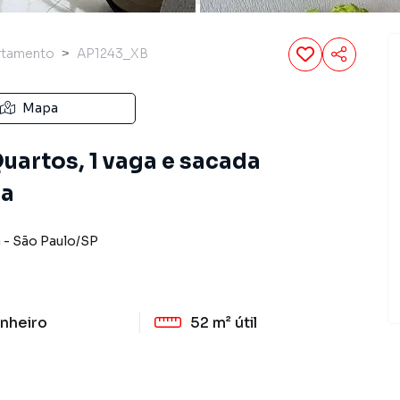
rtamento
AP1243_XB
Mapa
uartos, 1 vaga e sacada
ca
a
-
São Paulo
/
SP
nheiro
52 m²
útil