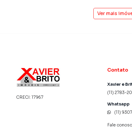
Ver mais imóv
Contato
Xavier e Bri
(11) 2783-2
CRECI:
17967
Whatsapp
(11) 93
Fale conos