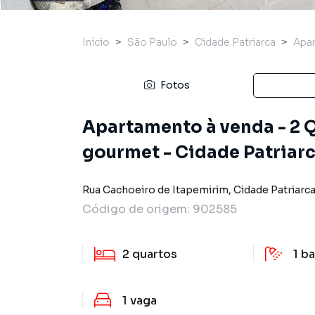
Início
São Paulo
Cidade Patriarca
Apa
Fotos
Apartamento à venda - 2 Q
gourmet - Cidade Patriar
Rua Cachoeiro de Itapemirim
,
Cidade Patriarc
Código de origem:
902585
2
quartos
1
ba
1
vaga