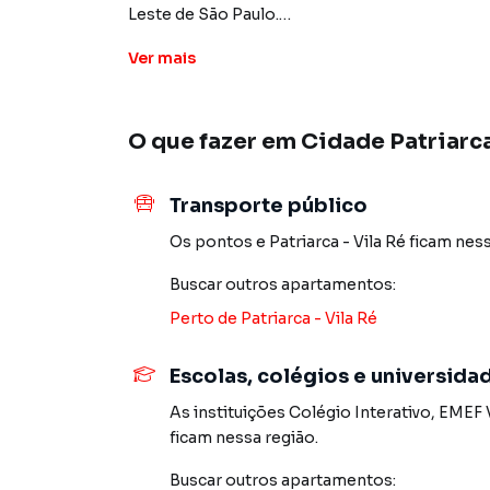
Leste de São Paulo.
Ver
mais
Apartamento com 52 m² de área privativa, tot
02 dormitórios
O que fazer em
Cidade Patriarc
Sala para 02 ambientes
Cozinha planejada
Banheiro social
Transporte público
Área de serviço
01 vaga de garagem
Os pontos
e
Patriarca - Vila Ré
ficam ness
Buscar outros
apartamentos
:
Destaque especial: ampla sacada com churras
espaço perfeito para momentos de lazer e con
Perto de
Patriarca - Vila Ré
Localizado na Rua Cachoeiro de Itapemirim, 3 
Escolas, colégios e universida
infraestrutura, próximo a comércios, escolas,
As instituições
Colégio Interativo
,
EMEF V
ficam nessa região.
Distâncias:
Buscar outros
apartamentos
: