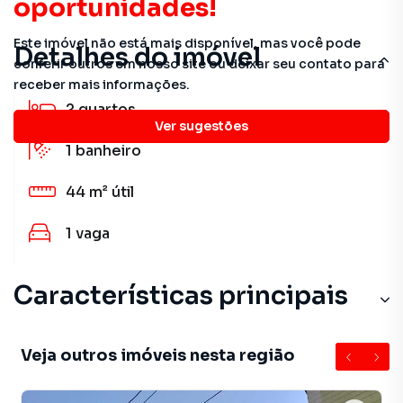
oportunidades!
Este imóvel não está mais disponível, mas você pode
Detalhes do imóvel
conferir outros em nosso site ou deixar seu contato para
receber mais informações.
2
quartos
Ver sugestões
1
banheiro
44 m²
útil
1
vaga
Características principais
Veja outros imóveis nesta região