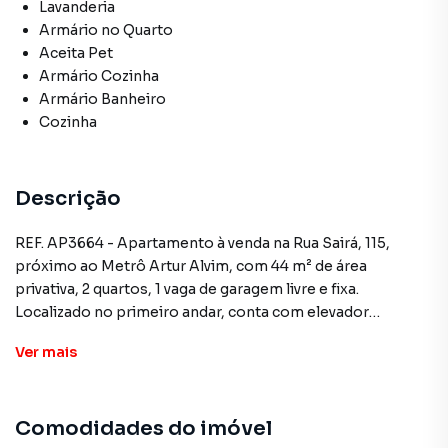
Lavanderia
Armário no Quarto
Aceita Pet
Armário Cozinha
Armário Banheiro
Cozinha
Descrição
REF. AP3664 - Apartamento à venda na Rua Sairá, 115,
próximo ao Metrô Artur Alvim, com 44 m² de área
privativa, 2 quartos, 1 vaga de garagem livre e fixa.
Localizado no primeiro andar, conta com elevador
plataforma que atende ao apartamento. O imóvel é semi
Ver
mais
mobiliado: permanecem o guarda-roupa do quarto de
solteiro (exceto o berço, cômoda e cama), guarda-roupa
do casal, painel da sala, armário e bancada da cozinha,
Comodidades do imóvel
coifa, armário do banheiro e fogão cooktop elétrico.