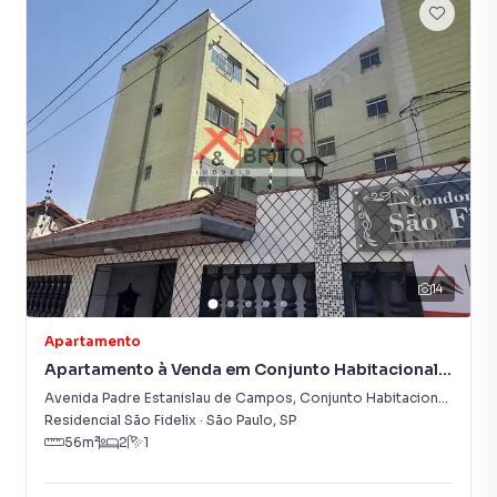
14
Apartamento
Apartamento à Venda em Conjunto Habitacional
Padre Manoel da Nóbrega
Avenida Padre Estanislau de Campos
,
Conjunto Habitacional Padre Manoel da Nóbrega
Residencial São Fidelix
·
São Paulo
,
SP
56
m²
2
1