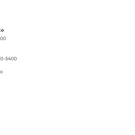
to
000
070-5400
co