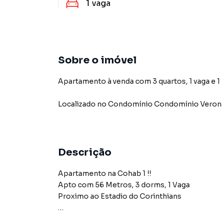
1
vaga
Sobre o imóvel
Apartamento à venda com 3 quartos, 1 vaga e 1
Localizado
no Condomínio
Condomínio Verona
Descrição
Apartamento na Cohab 1 !!
Apto com 56 Metros, 3 dorms, 1 Vaga
Proximo ao Estadio do Corinthians
Imobiliária Xavier e Brito, atuando a mais de 20