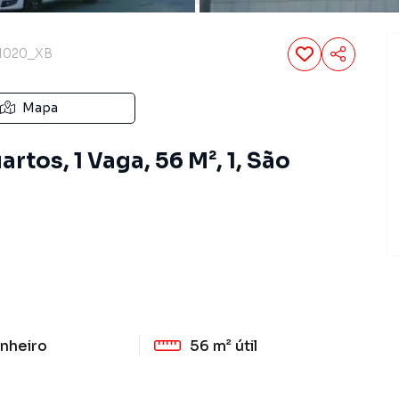
1020_XB
Mapa
tos, 1 Vaga, 56 M², 1, São
nheiro
56 m²
útil