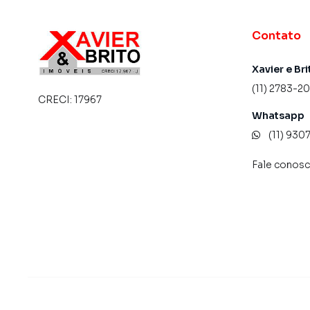
Contato
Xavier e Bri
(11) 2783-2
CRECI:
17967
Whatsapp
(11) 93
Fale conos