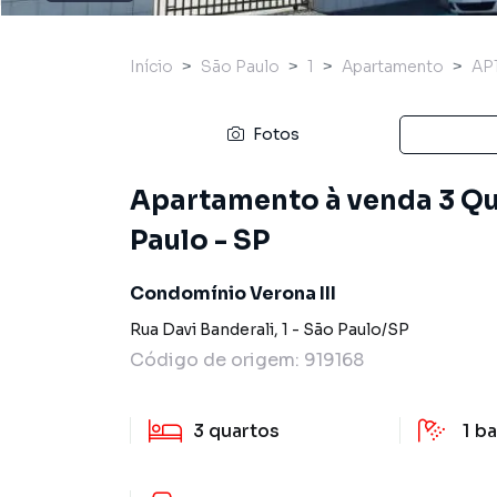
Início
São Paulo
1
Apartamento
AP
Fotos
Apartamento à venda 3 Quar
Paulo - SP
Condomínio Verona III
Rua Davi Banderali
,
1
-
São Paulo
/
SP
Código de origem:
919168
3
quartos
1
ba