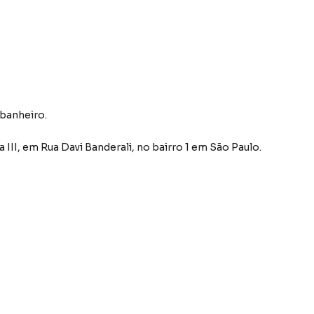
 banheiro.
 III
,
em
Rua Davi Banderali
,
no bairro 1
em São Paulo
.
 anos na região.