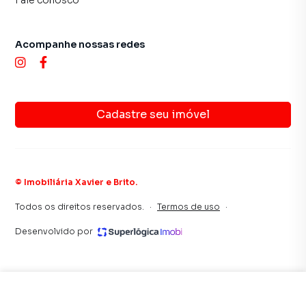
Fale conosco
tradicionais. Já vendemos e locamos diversos imóveis em
São Paulo, especialmente em Cidade Líder. Isso porque
temos uma equipe de marketing digital focada em produzir
Acompanhe nossas redes
campanhas específicas para São Paulo, o que aumenta
muito o número de contatos interessados e tendo como
consequência uma maior chance de vender ou alugar seu
imóvel mais rápido. Contamos também com um time de
Cadastre seu imóvel
programadores, corretores treinados e uma central de
atendimento preparada para atender proprietários e
inquilinos.
©
Imobiliária Xavier e Brito
.
Todos os direitos reservados.
·
Termos de uso
·
Desenvolvido por