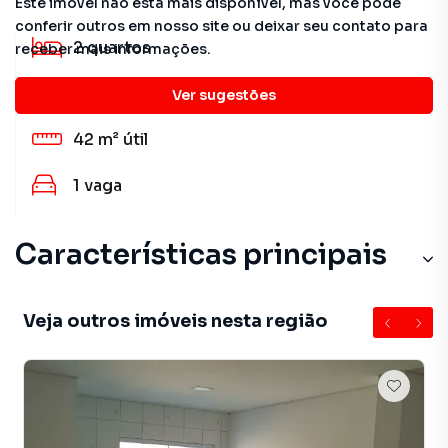
Este imóvel não está mais disponível, mas você pode
conferir outros em nosso site ou deixar seu contato para
2
quartos
receber mais informações.
1
banheiro
Ver sugestões
42 m²
útil
1
vaga
Características principais
Veja outros imóveis nesta região