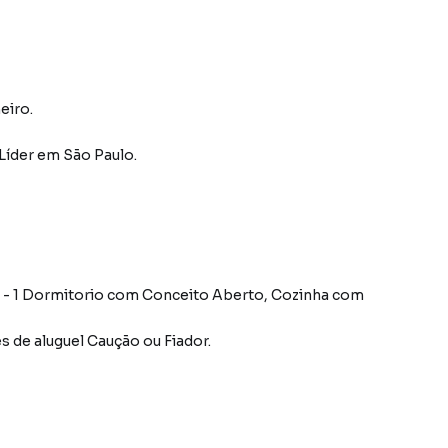
eiro.
Líder
em São Paulo
.
 - 1 Dormitorio com Conceito Aberto, Cozinha com
s de aluguel Caução ou Fiador.
a do bairro Cidade Líder, em São Paulo. Não encontrou o
obre Apartamento em São Paulo? Entre em contato com