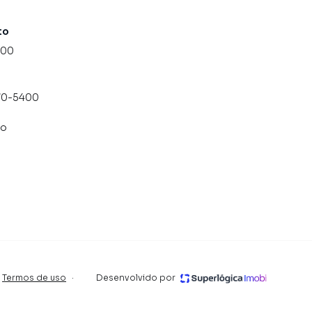
to
000
070-5400
co
Termos de uso
·
Desenvolvido por