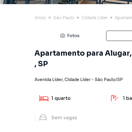
Início
São Paulo
Cidade Líder
Aparta
Fotos
Apartamento para Alugar,
, SP
Avenida Líder
,
Cidade Líder
-
São Paulo
/
SP
1
quarto
1
ba
Sem
vagas