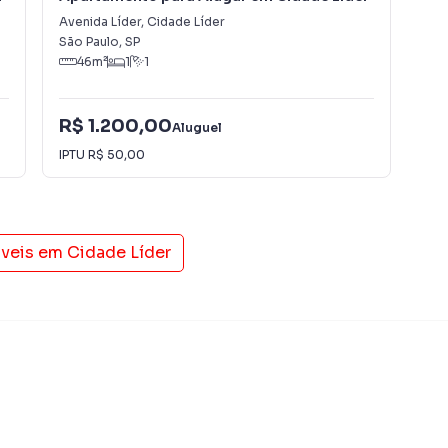
 alugar seu imóvel mais rápido. Contamos também com
Avenida Líder
,
Cidade Líder
Rua
dos e uma central de atendimento preparada para
São Paulo
,
SP
São
46
m²
1
1
R$ 1.200,00
R$
Aluguel
IPTU
R$ 50,00
Con
óveis em
Cidade Líder