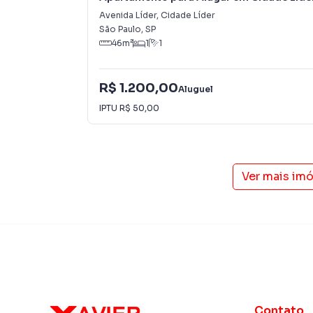
consequência uma maior chance de vender ou
Avenida Líder
,
Cidade Líder
um time de programadores, corretores treina
São Paulo
,
SP
46
m²
1
1
atender proprietários e inquilinos.
R$ 1.200,00
Aluguel
IPTU
R$ 50,00
Ver mais im
Contato