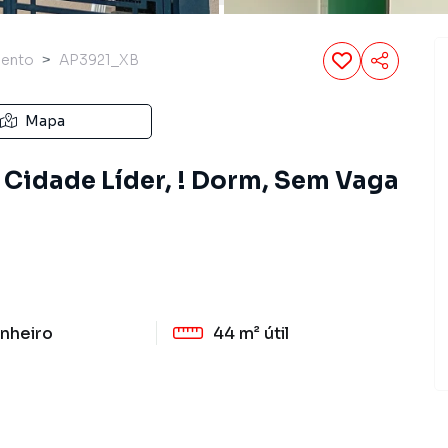
mento
AP3921_XB
Mapa
 Cidade Líder, ! Dorm, Sem Vaga
nheiro
44 m²
útil