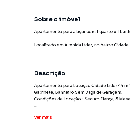
Sobre o imóvel
Apartamento para alugar com 1 quarto e 1 banh
Localizado
em
Avenida Líder
,
no bairro Cidade 
Descrição
Apartamento para Locação Cidade Lider 44 m²
Gabinete, Banheiro Sem Vaga de Garagem.
Condições de Locação :. Seguro Fiança, 3 Mese
Ver
mais
Apartamento para Aluguel em região valorizad
que procurava ou deseja mais informações s