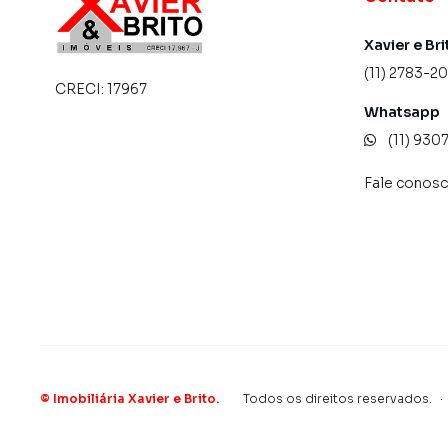
Xavier e Bri
(11) 2783-2
CRECI:
17967
Whatsapp
(11) 93
Fale conos
©
Imobiliária Xavier e Brito
.
Todos os direitos reservados.
·