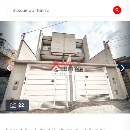
22
Início
São Paulo
Vila Esperança
Sobrado