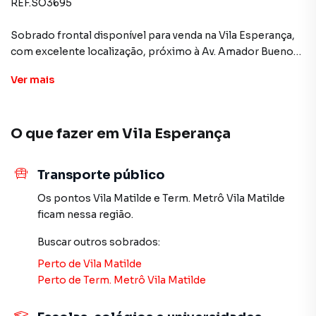
REF.SO3695
Sobrado frontal disponível para venda na Vila Esperança,
com excelente localização, próximo à Av. Amador Bueno
da Veiga e à estação de metrô Vila Matilde. Imóvel amplo,
Ver
mais
com ótimo padrão construtivo e pronto para
financiamento.
O que fazer em
Vila Esperança
Detalhes do imóvel:
160 m² de área construída
Terreno: 4,20 x 20,00 m
Transporte público
3 suítes
2 a 3 vagas de garagem (amplas)
Os pontos
Vila Matilde
e
Term. Metrô Vila Matilde
Cozinha integrada à sala
ficam nessa região.
Sacada na sala e na suíte frontal
Buscar outros
sobrados
:
Área de serviço
Espaço gourmet nos fundos
Perto de
Vila Matilde
Perto de
Term. Metrô Vila Matilde
Valor: R$890.000,00
Documentação regular para financiamento.