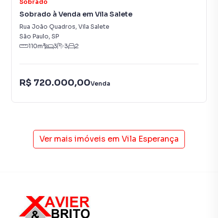
Sobrado
muito o número de contatos interessados e tendo como
Sobrado à Venda em Vila Salete
consequência uma maior chance de vender ou alugar seu
Rua João Quadros
,
Vila Salete
imóvel mais rápido. Contamos também com um time de
São Paulo
,
SP
programadores, corretores treinados e uma central de
110
m²
3
3
2
atendimento preparada para atender proprietários e
inquilinos.
R$ 720.000,00
Venda
Ver mais imóveis em
Vila Esperança