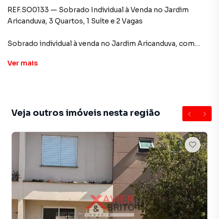
REF.SO0133 — Sobrado Individual à Venda no Jardim
Aricanduva, 3 Quartos, 1 Suíte e 2 Vagas
Sobrado individual à venda no Jardim Aricanduva, com
100m² de área construída, distribuídos em 3 quartos
Ver
mais
(sendo 1 suíte), sala ampla, cozinha, lavanderia e 2 vagas de
garagem.
Localização excelente, próxima a comércios, escolas e
vias de acesso da região.
Veja outros imóveis nesta região
R$750.000,00
Aceita financiamento bancário
Estuda permutas de menor valor como parte do
pagamento
Fale conosco e agende sua visita!