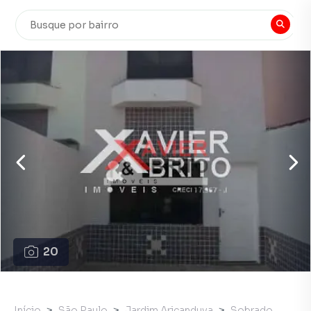
20
Início
São Paulo
Jardim Aricanduva
Sobrado