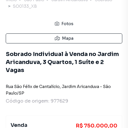
SO0133_XB
Fotos
Mapa
Sobrado Individual à Venda no Jardim
Aricanduva, 3 Quartos, 1 Suíte e 2
Vagas
Rua São Félix de Cantalício
,
Jardim Aricanduva
-
São
Paulo
/
SP
Código de origem:
977629
Venda
R$ 750.000,00