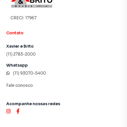
imóvel mais rápido. Contamos também com um time de
programadores, corretores treinados e uma central de
atendimento preparada para atender proprietários e
CRECI:
17967
inquilinos.
Contato
Xavier e Brito
(11) 2783-2000
Whatsapp
(11) 93070-5400
Fale conosco
Acompanhe nossas redes