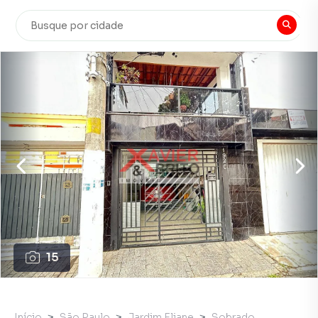
15
Início
São Paulo
Jardim Eliane
Sobrado