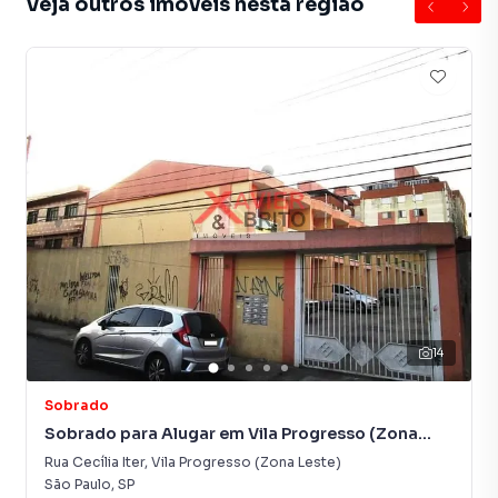
Veja outros imóveis nesta região
inquilinos.
14
Sobrado
Sobrado para Alugar em Vila Progresso (Zona
Leste)
Rua Cecília Iter
,
Vila Progresso (Zona Leste)
São Paulo
,
SP