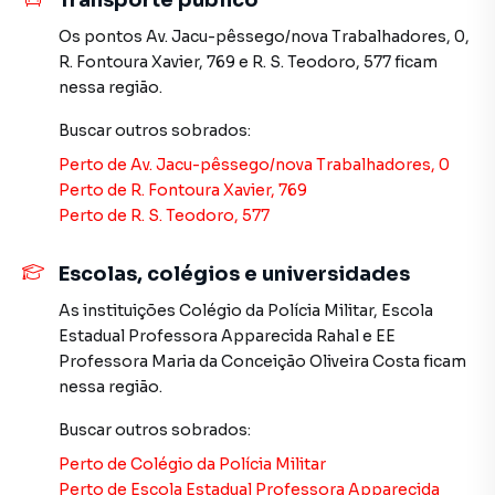
Transporte público
Sobrado para Aluguel em região valorizada do bairro Vila
Carmosina, em São Paulo. Não encontrou o que procurava
Os pontos
Av. Jacu-pêssego/nova Trabalhadores, 0
,
ou deseja mais informações sobre Sobrado em São
R. Fontoura Xavier, 769
e
R. S. Teodoro, 577
ficam
Paulo? Entre em contato com nossa equipe pelo telefone
nessa região.
(11) 2783-2000.
Buscar outros
sobrados
:
A Imobiliária Xavier e Brito tem mais opções de
Perto de
Av. Jacu-pêssego/nova Trabalhadores, 0
apartamentos, casas residenciais e comerciais, sobrados,
Perto de
R. Fontoura Xavier, 769
terrenos, lojas e barracões para venda ou locação, além de
Perto de
R. S. Teodoro, 577
empreendimentos em construção ou lançamentos na
planta em Vila Carmosina e em outras regiões de São
Escolas, colégios e universidades
Paulo. Aqui você encontra milhares de ofertas para
As instituições
Colégio da Polícia Militar
,
Escola
encontrar o imóvel que mais combina com seu estilo de
Estadual Professora Apparecida Rahal
e
EE
vida.
Professora Maria da Conceição Oliveira Costa
ficam
nessa região.
Negocie seu imóvel de forma totalmente online, com
segurança e tranquilidade. Na Imobiliária Xavier e Brito
Buscar outros
sobrados
:
você consegue comprar ou alugar um imóvel em São Paulo
Perto de
Colégio da Polícia Militar
mesmo não estando na cidade e com a praticidade de
Perto de
Escola Estadual Professora Apparecida
fazer tudo online, direto do seu computador ou