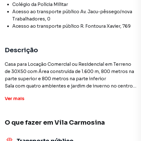
Colégio da Polícia Militar
Acesso ao transporte público Av. Jacu-pêssego/nova
Trabalhadores, 0
Acesso ao transporte público R. Fontoura Xavier, 769
Descrição
Casa para Locação Comercial ou Residencial em Terreno
de 30X50 com Área construída de 1.600 m, 800 metros na
parte superior e 800 metros na parte inferior
Sala com quatro ambientes e jardim de inverno no centro,
lareira, varanda ampla na casa toda, na parte superior 4
Ver
mais
suítes com saída para varanda.
Na parte inferior são três dormitórios dois banheiros.
Quintal e Garagem para 8 carros.
O que fazer em
Vila Carmosina
Condições para Locação .: Seguro Fiança ou Fiador.