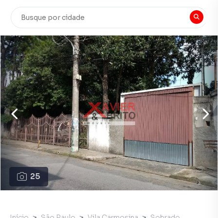
25
Início
São Paulo
Vila Carmosina
Sobrado