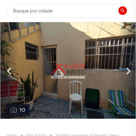
10
Início
São Paulo
Jardim Ipanema (Cidade Líder)