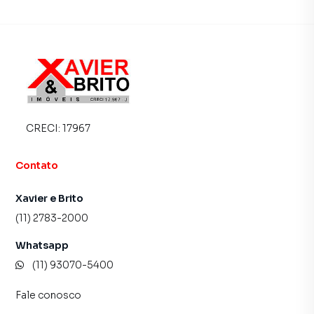
focada em produzir campanhas específicas para São
Paulo, o que aumenta muito o número de contatos
interessados e tendo como consequência uma maior
chance de vender ou alugar seu imóvel mais rápido.
Contamos também com um time de programadores,
corretores treinados e uma central de atendimento
preparada para atender proprietários e inquilinos.
CRECI:
17967
Contato
Xavier e Brito
(11) 2783-2000
Whatsapp
(11) 93070-5400
Fale conosco