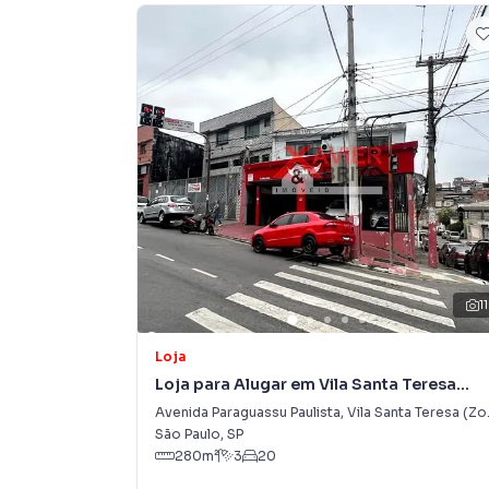
11
Loja
Loja para Alugar em Vila Santa Teresa
(Zona Leste)
Avenida Paraguassu Paulista
,
Vila Santa Teresa (Zona Leste)
São Paulo
,
SP
280
m²
3
20