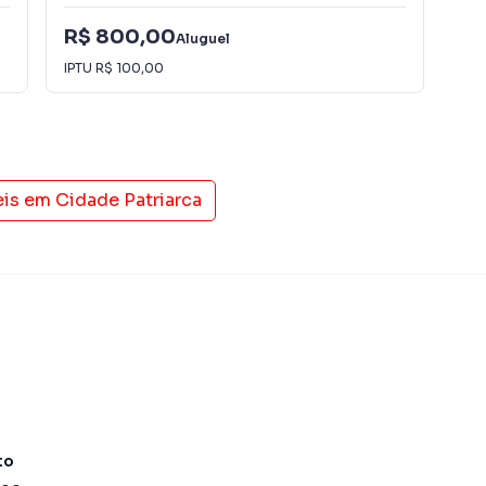
R$ 800,00
R$
Aluguel
IPTU
R$ 100,00
IPT
eis em
Cidade Patriarca
to