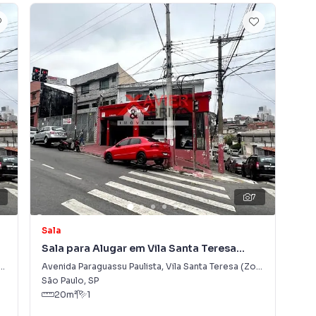
7
Sala
Loj
Sala para Alugar em Vila Santa Teresa
Loj
(Zona Leste)
Avenida Paraguassu Paulista
,
Vila Santa Teresa (Zona Leste)
Ave
São Paulo
,
SP
São
20
m²
1