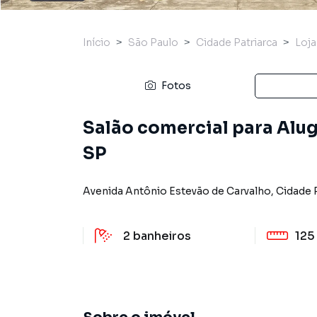
Início
São Paulo
Cidade Patriarca
Loja
Fotos
Salão comercial para Alug
SP
Avenida Antônio Estevão de Carvalho
,
Cidade 
2
banheiros
125