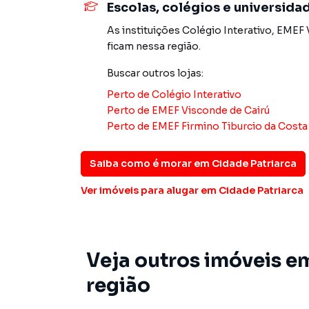
Escolas, colégios e universida
Na Imobiliária Xavier e Brito você consegue v
imobiliárias tradicionais. Já vendemos e loc
As instituições
Colégio Interativo
,
EMEF V
Cidade Patriarca. Isso porque temos uma equi
ficam nessa região.
específicas para São Paulo, o que aumenta mu
Buscar outros
lojas
:
consequência uma maior chance de vender ou
um time de programadores, corretores treina
Perto de
Colégio Interativo
atender proprietários e inquilinos.
Perto de
EMEF Visconde de Cairú
Perto de
EMEF Firmino Tiburcio da Costa
Saiba como é morar em
Cidade Patriarca
Ver imóveis
para alugar em Cidade Patriarca
Veja outros imóveis e
região