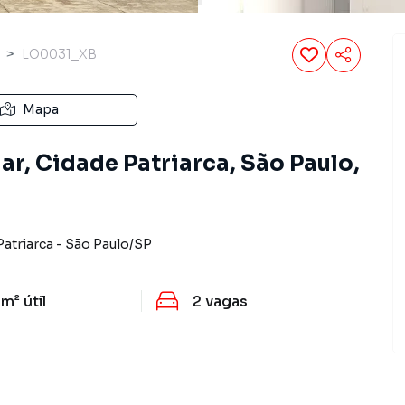
LO0031_XB
Mapa
ar, Cidade Patriarca, São Paulo,
Patriarca
-
São Paulo
/
SP
 m²
útil
2
vagas