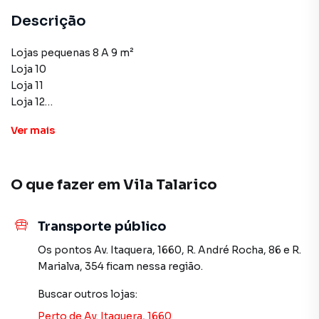
Descrição
Lojas pequenas 8 A 9 m²
Loja 10
Loja 11
Loja 12
Loja 13
Ver
mais
Loja 21
Loja 22
Loja 23
O que fazer em
Vila Talarico
Aluguel: R$1.000,00
Condomínio: R$200,00
Transporte público
Lojas médias 10 A 14 m²
Os pontos
Av. Itaquera, 1660
,
R. André Rocha, 86
e
R.
Loja 16
Marialva, 354
ficam nessa região.
Loja 17
Buscar outros
lojas
:
Loja 19
Loja 26
Perto de
Av. Itaquera, 1660