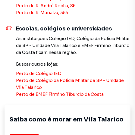
Loja 27
Perto de
R. André Rocha, 86
Loja 28
Perto de
R. Marialva, 354
Aluguel: R$1500,00
Escolas, colégios e universidades
Condomínio: R$250,00
As instituições
Colégio IED
,
Colégio da Polícia Militar
de SP - Unidade Vila Talarico
e
EMEF Firmino Tiburcio
Loja grandes 21 A 36 m²
da Costa
ficam nessa região.
Loja 03
Loja 04
Buscar outros
lojas
:
Loja 05
Perto de
Colégio IED
Loja 06
Perto de
Colégio da Polícia Militar de SP - Unidade
Aluguel: R$2000,00
Vila Talarico
Condomínio : R$500,00
Perto de
EMEF Firmino Tiburcio da Costa
IPTU: R$100,00 por loja.
Obs: Cada loja tem seu próprio medidor de energia
Saiba como é morar em
Vila Talarico
individual.