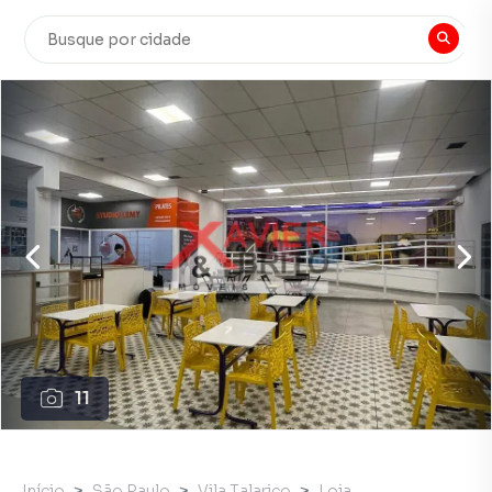
11
Início
São Paulo
Vila Talarico
Loja