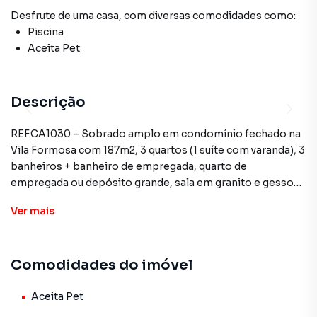
Desfrute de
uma casa
, com diversas comodidades como:
Piscina
Aceita Pet
Descrição
REF.CA1030 – Sobrado amplo em condomínio fechado na
Vila Formosa com 187m2, 3 quartos (1 suíte com varanda), 3
banheiros + banheiro de empregada, quarto de
empregada ou depósito grande, sala em granito e gesso
decorativo, cozinha com armários planejados, quintal
Ver
mais
ensolarado, garagem para 2 carros, espaço para motos e
armários. Piso laminado nos quartos, piso de granito na
sala, cozinha e escadas, cerâmica nas áreas molhadas, box
Comodidades do imóvel
de vidro e janelas em todos os banheiros, grades e telas
em todas as janelas. Vista livre para a rua, ambientes bem
ventilados, documentação em ordem. Condomínio com
Aceita Pet
piscina, salão de festas e portaria eletrônica.