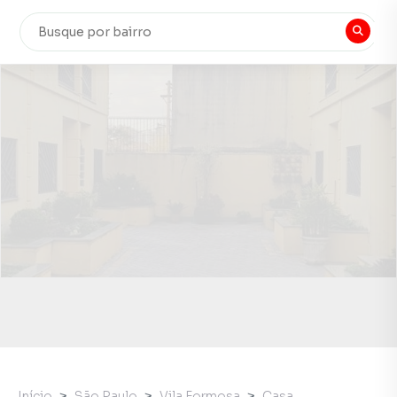
Início
São Paulo
Vila Formosa
Casa