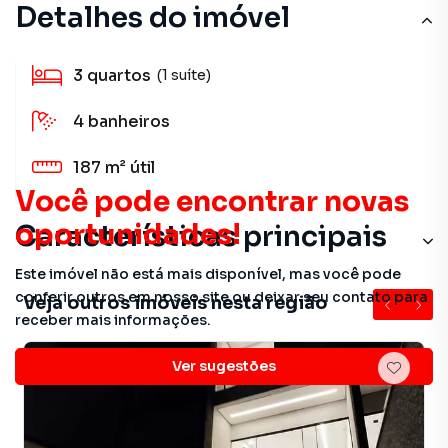
Detalhes do imóvel
3
quartos
(1 suíte)
4
banheiros
187 m²
útil
Você pode encontrar novas
oportunidades!
Características principais
Este imóvel não está mais disponível, mas você pode
conferir outros em nosso site ou deixar seu contato para
Veja outros imóveis nesta região
receber mais informações.
Ver sugestões