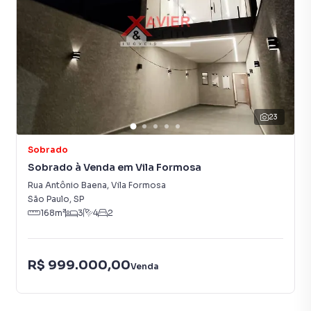
23
Sobrado
Sobrado à Venda em Vila Formosa
Rua Antônio Baena
,
Vila Formosa
São Paulo
,
SP
168
m²
3
4
2
R$ 999.000,00
Venda