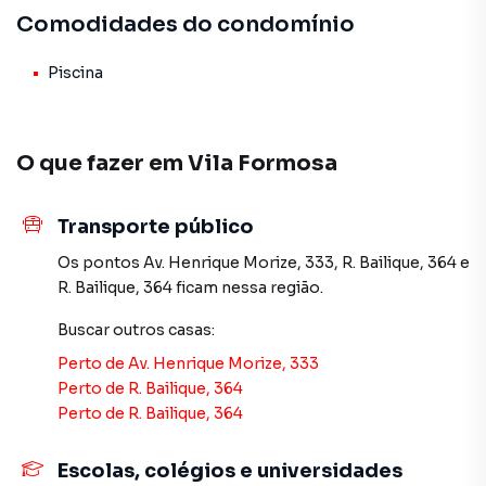
Comodidades do condomínio
Localização excelente: Rua Catuquina, 293, a 2 min do
metrô Vila Formosa, 5 min do CERET e perto do Anália
Piscina
Franco, colégios e comércio.
Valor: R$870.000. Aceita financiamento e FGTS.
O que fazer em
Vila Formosa
Agende sua visita!
Transporte público
Os pontos
Av. Henrique Morize, 333
,
R. Bailique, 364
e
Casa para Venda em região valorizada do bairro Vila
R. Bailique, 364
ficam nessa região.
Formosa, em São Paulo. Não encontrou o que procurava
ou deseja mais informações sobre Casa em São Paulo?
Buscar outros
casas
:
Entre em contato com nossa equipe pelo telefone (11)
Perto de
Av. Henrique Morize, 333
2783-2000.
Perto de
R. Bailique, 364
Perto de
R. Bailique, 364
A Imobiliária Xavier e Brito tem mais opções de
apartamentos, casas residenciais e comerciais, sobrados,
terrenos, lojas e barracões para venda ou locação, além de
Escolas, colégios e universidades