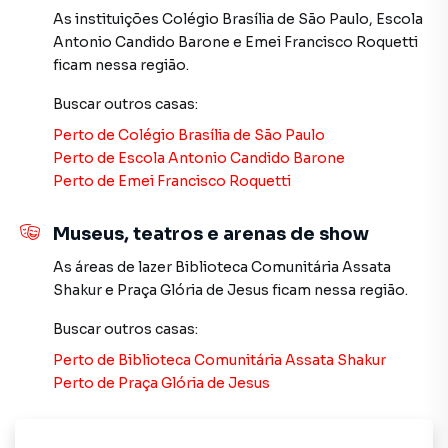
empreendimentos em construção ou lançamentos na
As instituições
Colégio Brasília de São Paulo
,
Escola
planta em Vila Formosa e em outras regiões de São Paulo.
Antonio Candido Barone
e
Emei Francisco Roquetti
Aqui você encontra milhares de ofertas para encontrar o
ficam nessa região.
imóvel que mais combina com seu estilo de vida.
Buscar outros
casas
:
Negocie seu imóvel de forma totalmente online, com
Perto de
Colégio Brasília de São Paulo
segurança e tranquilidade. Na Imobiliária Xavier e Brito
Perto de
Escola Antonio Candido Barone
você consegue comprar ou alugar um imóvel em São Paulo
Perto de
Emei Francisco Roquetti
mesmo não estando na cidade e com a praticidade de
fazer tudo online, direto do seu computador ou
Museus, teatros e arenas de show
smartphone. Nós criamos soluções inovadoras para
simplificar a relação de proprietários, inquilinos e
As áreas de lazer
Biblioteca Comunitária Assata
compradores com o mercado imobiliário.
Shakur
e
Praça Glória de Jesus
ficam nessa região.
Anuncie seu imóvel! É fácil, rápido e gratuito! A Imobiliária
Buscar outros
casas
:
Xavier e Brito é uma imobiliária digital com imóveis em
Perto de
Biblioteca Comunitária Assata Shakur
diversas cidades do Brasil, incluindo São Paulo.
Perto de
Praça Glória de Jesus
Na Imobiliária Xavier e Brito você consegue vender ou
alugar seu imóvel muito mais rápido do que em imobiliárias