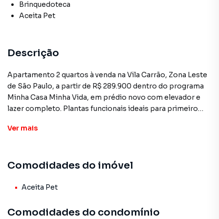
Brinquedoteca
Aceita Pet
Descrição
Apartamento 2 quartos à venda na Vila Carrão, Zona Leste
de São Paulo, a partir de R$ 289.900 dentro do programa
Minha Casa Minha Vida, em prédio novo com elevador e
lazer completo. Plantas funcionais ideais para primeiro
imóvel ou famílias. REF. AP3827.
Ver
mais
O empreendimento oferece unidades novas de 2 quartos
com plantas que variam de 37 a 42 m², distribuídas em sala
Comodidades do imóvel
ampla, cozinha, banheiro e quartos aproveitados ao
máximo. Confira as unidades disponíveis:
Aceita Pet
– Apto 3: 42,66 m² por R$ 290.000
– Apto 4: 41,12 m² por R$ 349.999 (mobiliado completo)
Comodidades do condomínio