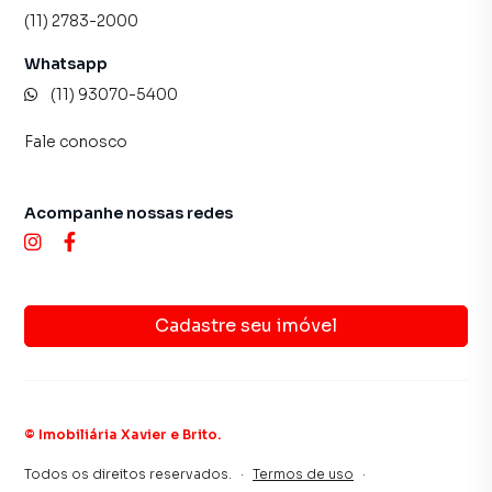
central de atendimento preparada para atender
(11) 2783-2000
proprietários e inquilinos.
Whatsapp
(11) 93070-5400
Fale conosco
Acompanhe nossas redes
Cadastre seu imóvel
©
Imobiliária Xavier e Brito
.
Todos os direitos reservados.
·
Termos de uso
·