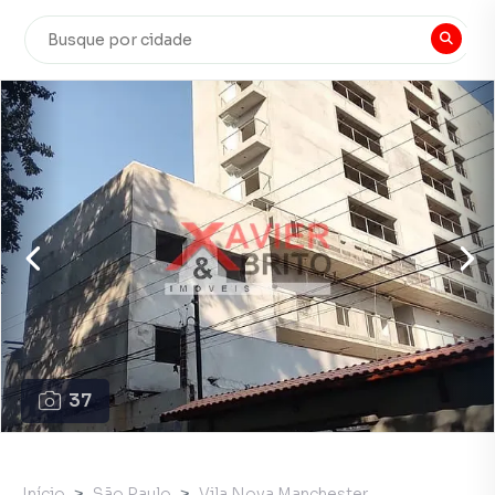
37
Início
São Paulo
Vila Nova Manchester