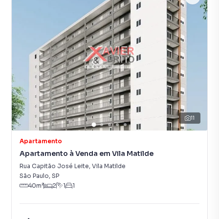
Apartamento para Venda em região valorizada do bairro
Vila Nova Manchester, em São Paulo. Não encontrou o que
procurava ou deseja mais informações sobre
Apartamento em São Paulo? Entre em contato com nossa
equipe pelo telefone (11) 2783-2000.
A Imobiliária Xavier e Brito tem mais opções de
apartamentos, casas residenciais e comerciais, sobrados,
terrenos, lojas e barracões para venda ou locação, além de
empreendimentos em construção ou lançamentos na
11
planta em Vila Nova Manchester e em outras regiões de
São Paulo. Aqui você encontra milhares de ofertas para
Apartamento
encontrar o imóvel que mais combina com seu estilo de
Apartamento à Venda em Vila Matilde
vida.
Rua Capitão José Leite
,
Vila Matilde
São Paulo
,
SP
Negocie seu imóvel de forma totalmente online, com
40
m²
2
1
1
segurança e tranquilidade. Na Imobiliária Xavier e Brito
você consegue comprar ou alugar um imóvel em São Paulo
mesmo não estando na cidade e com a praticidade de