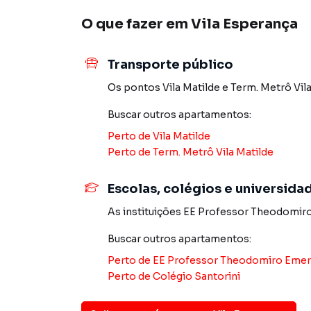
Apartamento em excelente estado de conserv
O que fazer em
Vila Esperança
R$ 319.900,00
IPTU: apenas R$ 20/mês
Transporte público
Condomínio: R$ 603/mês com água inclusa!
Os pontos
Vila Matilde
e
Term. Metrô Vila
Condomínio com piscina, elevador, portões a
Buscar outros
apartamentos
:
Perto de
Vila Matilde
Uma ótima opção para morar bem ou investir 
Perto de
Term. Metrô Vila Matilde
Agende sua visita e venha conhecer seu novo l
Escolas, colégios e universida
Apartamento para Venda em região valorizada 
As instituições
EE Professor Theodomir
o que procurava ou deseja mais informações 
com nossa equipe pelo telefone (11) 2783-200
Buscar outros
apartamentos
:
Perto de
EE Professor Theodomiro Emer
A Imobiliária Xavier e Brito tem mais opções d
Perto de
Colégio Santorini
sobrados, terrenos, lojas e barracões para 
construção ou lançamentos na planta em Vila 