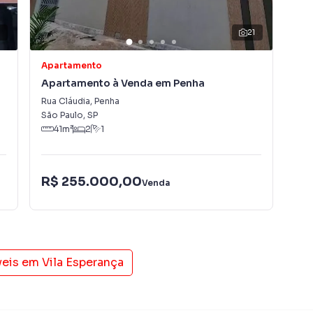
21
Apartamento
Apa
Apartamento à Venda em Penha
Apa
Rua Cláudia
,
Penha
Rua
São Paulo
,
SP
São
41
m²
2
1
R$
R$ 255.000,00
Venda
Con
veis em
Vila Esperança