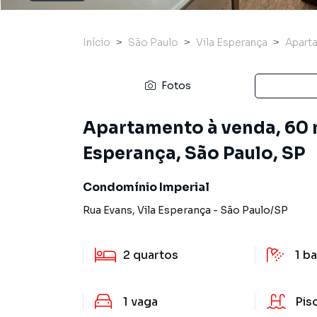
Início
São Paulo
Vila Esperança
Apart
Fotos
Apartamento à venda, 60 m²
Esperança, São Paulo, SP
Condomínio Imperial
Rua Evans
,
Vila Esperança
-
São Paulo
/
SP
2
quartos
1
ba
1
vaga
Pis