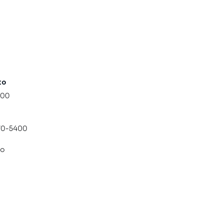
to
000
070-5400
co