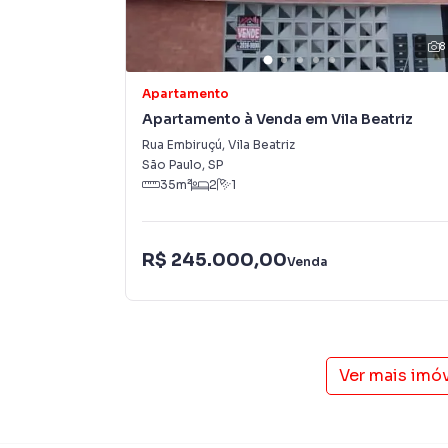
8
Apartamento
Apartamento à Venda em Vila Beatriz
Rua Embiruçú
,
Vila Beatriz
São Paulo
,
SP
35
m²
2
1
R$ 245.000,00
Venda
Ver mais imó