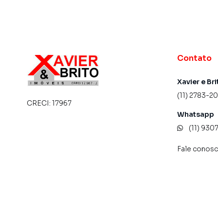
Contato
Xavier e Bri
(11) 2783-2
CRECI:
17967
Whatsapp
(11) 93
Fale conos