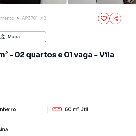
amento
AP3701_XB
Mapa
 - 02 quartos e 01 vaga - Vila
nheiro
60 m²
útil
cina