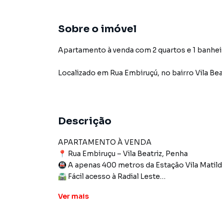
Sobre o imóvel
Apartamento à venda com 2 quartos e 1 banhei
Localizado
em
Rua Embiruçú
,
no bairro Vila Bea
Descrição
APARTAMENTO À VENDA
📍 Rua Embiruçu – Vila Beatriz, Penha
🚇 A apenas 400 metros da Estação Vila Matil
🛣️ Fácil acesso à Radial Leste
Ver
mais
Excelentes acabamentos!
📄 Matrículas já emitidas – Aceita financiame