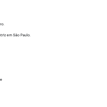
ro.
triz
em São Paulo
.
de
nto e entrada com FGTS