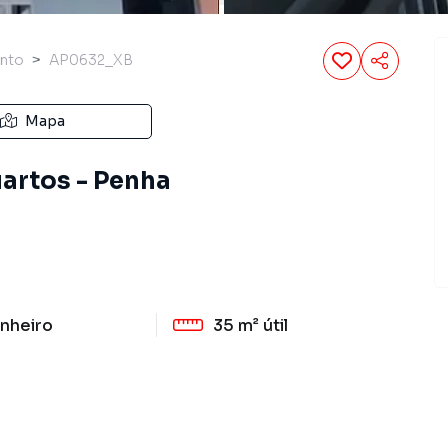
nto
AP0632_XB
Mapa
artos - Penha
nheiro
35 m²
útil