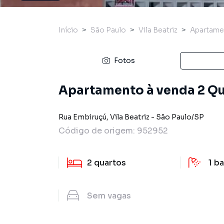
Início
São Paulo
Vila Beatriz
Apartame
Fotos
Apartamento à venda 2 Qu
Rua Embiruçú
,
Vila Beatriz
-
São Paulo
/
SP
Código de origem:
952952
2
quartos
1
ba
Sem
vagas