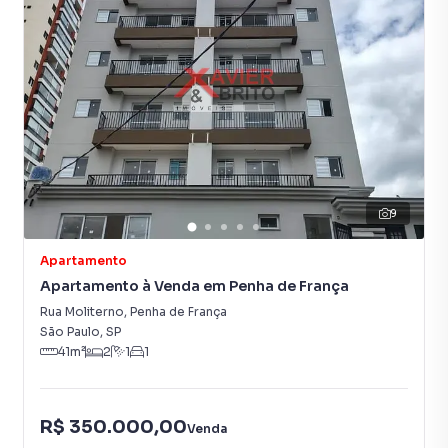
-Apto 14 – 2 quartos, 42,5m² sem vaga – R$295.000
-Apto 15 – 2 quartos, 40,5m² sem vaga – R$290.000
-Apto 16 – 2 quartos, 52m² + 1 vaga – R$415.000
-Apto 21 – 2 quartos, 45m² + sacada + 1 vaga – R$395.000
-Apto 22 – 2 quartos, 40m² sem vaga – R$290.000
-Apto 25 – 2 quartos, 40m² sem vaga – R$290.000
-Apto 26 – 2 quartos, 47,5m² + 1 vaga – R$395.000
9
-Apto 32 – 2 quartos, 40m² sem vaga – R$290.000
-Apto 35 – 2 quartos, 40m² sem vaga – R$290.000
Apartamento
Apartamento à Venda em Penha de França
-Apto 41 – 1 quarto, 44m² + garden, sem vaga – R$290.000
Rua Moliterno
,
Penha de França
-Apto 42 – 2 quartos, 55m² + garden + 1 vaga – R$435.000
São Paulo
,
SP
41
m²
2
1
1
-Apto 52 – 2 quartos, 55,5m² + 1 vaga – R$425.000
-Apto 61 – 2 quartos, 51m² + 1 vaga – R$410.000
R$ 350.000,00
Venda
-Apto 62 – 2 quartos, 55,5m² + 1 vaga – R$425.000