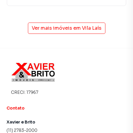
-Apto 72 – 2 quartos, 55,5m² + 1 vaga – R$425.000
Unidades com garden, sacada e vaga de garagem
Ver mais imóveis em
Vila Laís
Aceita financiamento e uso do FGTS
Imóvel novo, documentação em ordem
Ótimo para quem busca morar bem ou investir com
segurança
Fale conosco e reserve já a sua unidade!
Apartamento para Venda em região valorizada do bairro
Vila Laís, em São Paulo. Não encontrou o que procurava ou
CRECI:
17967
deseja mais informações sobre Apartamento em São
Paulo? Entre em contato com nossa equipe pelo telefone
Contato
(11) 2783-2000.
Xavier e Brito
A Imobiliária Xavier e Brito tem mais opções de
(11) 2783-2000
apartamentos, casas residenciais e comerciais, sobrados,