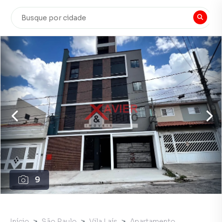
9
Início
São Paulo
Vila Laís
Apartamento