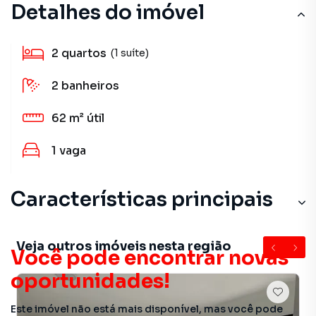
Detalhes do imóvel
2
quartos
(1 suíte)
2
banheiros
62 m²
útil
1
vaga
Características principais
Veja outros imóveis nesta região
Você pode encontrar novas
oportunidades!
Este imóvel não está mais disponível, mas você pode