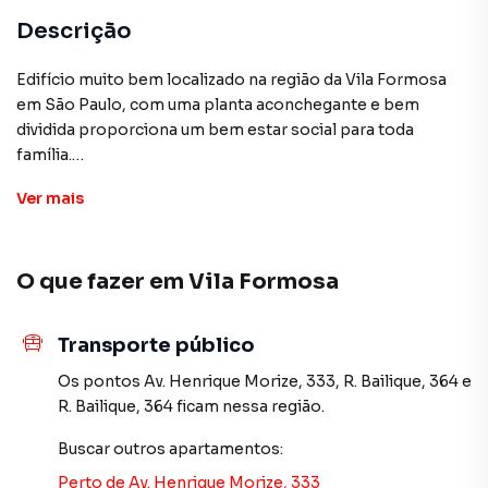
Descrição
Edifício muito bem localizado na região da Vila Formosa
em São Paulo, com uma planta aconchegante e bem
dividida proporciona um bem estar social para toda
família.
Ver
mais
Idealizado com pensamentos nas necessidades do dia a
dia.
2 Dorm
O que fazer em
Vila Formosa
1 banheiro
Valor de Venda R$540.000,00
Apartamento de 45m² + 37m² de garden
Transporte público
Area construida 87 m²
Os pontos
Av. Henrique Morize, 333
,
R. Bailique, 364
e
R. Bailique, 364
ficam nessa região.
Apartamento para Venda em região valorizada do bairro
Buscar outros
apartamentos
:
Vila Formosa, em São Paulo. Não encontrou o que
procurava ou deseja mais informações sobre
Perto de
Av. Henrique Morize, 333