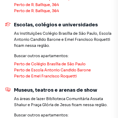
Apartamento em São Paulo? Entre em contato com nossa
Perto de
R. Bailique, 364
equipe pelo telefone (11) 2783-2000.
Perto de
R. Bailique, 364
A Imobiliária Xavier e Brito tem mais opções de
Escolas, colégios e universidades
apartamentos, casas residenciais e comerciais, sobrados,
As instituições
Colégio Brasília de São Paulo
,
Escola
terrenos, lojas e barracões para venda ou locação, além de
Antonio Candido Barone
e
Emei Francisco Roquetti
empreendimentos em construção ou lançamentos na
ficam nessa região.
planta em Vila Formosa e em outras regiões de São Paulo.
Aqui você encontra milhares de ofertas para encontrar o
Buscar outros
apartamentos
:
imóvel que mais combina com seu estilo de vida.
Perto de
Colégio Brasília de São Paulo
Perto de
Escola Antonio Candido Barone
Negocie seu imóvel de forma totalmente online, com
Perto de
Emei Francisco Roquetti
segurança e tranquilidade. Na Imobiliária Xavier e Brito
você consegue comprar ou alugar um imóvel em São Paulo
mesmo não estando na cidade e com a praticidade de
Museus, teatros e arenas de show
fazer tudo online, direto do seu computador ou
As áreas de lazer
Biblioteca Comunitária Assata
smartphone. Nós criamos soluções inovadoras para
Shakur
e
Praça Glória de Jesus
ficam nessa região.
simplificar a relação de proprietários, inquilinos e
compradores com o mercado imobiliário.
Buscar outros
apartamentos
: