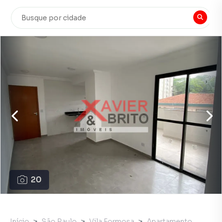
20
Início
São Paulo
Vila Formosa
Apartamento