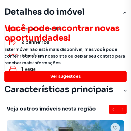
Detalhes do imóvel
Você pode encontrar novas
2
quartos
(1 suíte)
oportunidades!
2
banheiros
Este imóvel não está mais disponível, mas você pode
56 m²
útil
conferir outros em nosso site ou deixar seu contato para
receber mais informações.
1
vaga
Ver sugestões
Características principais
Veja outros imóveis nesta região