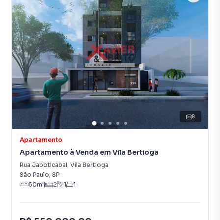
8
Apartamento
Apartamento à Venda em Vila Bertioga
Rua Jaboticabal
,
Vila Bertioga
São Paulo
,
SP
50
m²
2
1
1