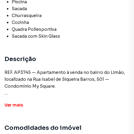
Piscina
Sacada
Churrasqueira
Cozinha
Quadra Poliesportiva
Sacada com Skin Glass
Descrição
REF. AP3745 — Apartamento à venda no bairro do Limão,
localizado na Rua Isabel de Siqueira Barros, 501 —
Condomínio My Square.
Características do imóvel:
Ver
mais
-2 quartos (1 suíte)
-56m² de área útil
-Sala ampla integrada à cozinha com planejados
Comodidades do imóvel
-Varanda envidraçada