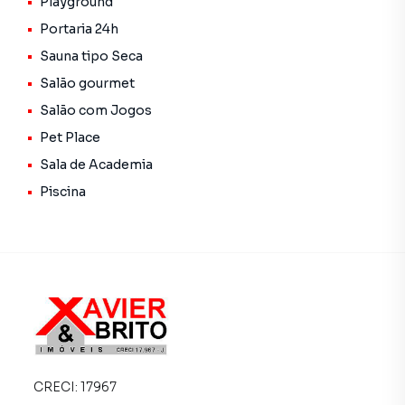
Playground
Excelente localização no bairro do Limão, próximo a
Portaria 24h
comércio, transporte e serviços.
Sauna tipo Seca
Agende sua visita e aproveite essa oportunidade!
Salão gourmet
Salão com Jogos
Apartamento para Venda em região valorizada do bairro
Pet Place
Jardim Pereira Leite, em São Paulo. Não encontrou o que
Sala de Academia
procurava ou deseja mais informações sobre
Piscina
Apartamento em São Paulo? Entre em contato com nossa
equipe pelo telefone (11) 2783-2000.
A Imobiliária Xavier e Brito tem mais opções de
apartamentos, casas residenciais e comerciais, sobrados,
terrenos, lojas e barracões para venda ou locação, além de
empreendimentos em construção ou lançamentos na
planta em Jardim Pereira Leite e em outras regiões de São
Paulo. Aqui você encontra milhares de ofertas para
encontrar o imóvel que mais combina com seu estilo de
CRECI:
17967