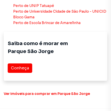
São Paulo, especialmente em Parque São Jorge. Isso
Perto de
UNIP Tatuapé
porque temos uma equipe de marketing digital focada em
Perto de
Universidade Cidade de São Paulo - UNICID
produzir campanhas específicas para São Paulo, o que
Bloco Gama
aumenta muito o número de contatos interessados e
Perto de
Escola Brincar de Amarelinha
tendo como consequência uma maior chance de vender ou
alugar seu imóvel mais rápido. Contamos também com um
time de programadores, corretores treinados e uma
central de atendimento preparada para atender
Saiba como é morar em
proprietários e inquilinos.
Parque São Jorge
Conheça
Ver imóveis
para comprar em Parque São Jorge