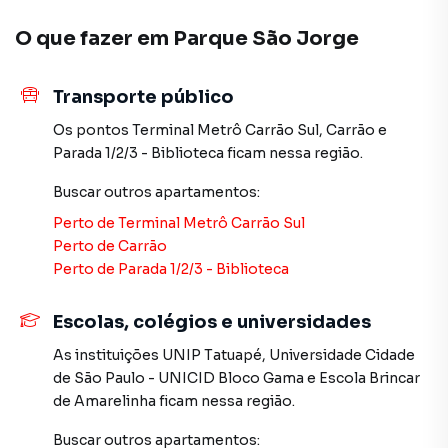
encontrar o imóvel que mais combina com seu estilo de
O que fazer em
Parque São Jorge
vida.
Negocie seu imóvel de forma totalmente online, com
Transporte público
segurança e tranquilidade. Na Imobiliária Xavier e Brito
Os pontos
Terminal Metrô Carrão Sul
,
Carrão
e
você consegue comprar ou alugar um imóvel em São Paulo
Parada 1/2/3 - Biblioteca
ficam nessa região.
mesmo não estando na cidade e com a praticidade de
fazer tudo online, direto do seu computador ou
Buscar outros
apartamentos
:
smartphone. Nós criamos soluções inovadoras para
Perto de
Terminal Metrô Carrão Sul
simplificar a relação de proprietários, inquilinos e
Perto de
Carrão
compradores com o mercado imobiliário.
Perto de
Parada 1/2/3 - Biblioteca
Anuncie seu imóvel! É fácil, rápido e gratuito! A Imobiliária
Xavier e Brito é uma imobiliária digital com imóveis em
Escolas, colégios e universidades
diversas cidades do Brasil, incluindo São Paulo.
As instituições
UNIP Tatuapé
,
Universidade Cidade
de São Paulo - UNICID Bloco Gama
e
Escola Brincar
Na Imobiliária Xavier e Brito você consegue vender ou
de Amarelinha
ficam nessa região.
alugar seu imóvel muito mais rápido do que em imobiliárias
tradicionais. Já vendemos e locamos diversos imóveis em
Buscar outros
apartamentos
: