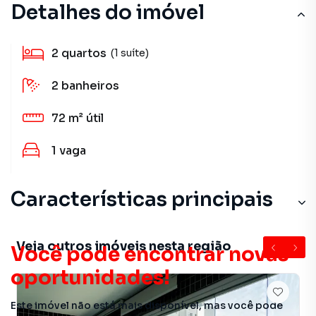
Detalhes do imóvel
2
quartos
(1 suíte)
2
banheiros
72 m²
útil
1
vaga
Características principais
Veja outros imóveis nesta região
Você pode encontrar novas
oportunidades!
Este imóvel não está mais disponível, mas você pode