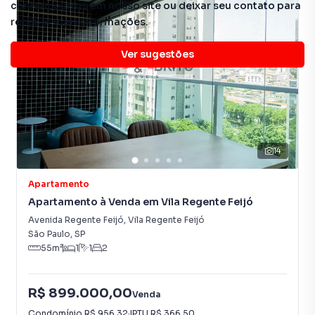
conferir outros em nosso site ou deixar seu contato para
receber mais informações.
Ver sugestões
14
Apartamento
Apartamento à Venda em Vila Regente Feijó
Avenida Regente Feijó
,
Vila Regente Feijó
São Paulo
,
SP
55
m²
1
1
2
R$ 899.000,00
Venda
Condomínio
R$ 956,32
·
IPTU
R$ 366,50