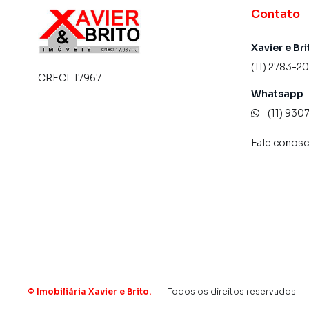
Contato
Xavier e Bri
(11) 2783-2
CRECI:
17967
Whatsapp
(11) 93
Fale conos
©
Imobiliária Xavier e Brito
.
Todos os direitos reservados.
·