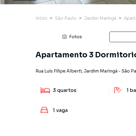
Início
São Paulo
Jardim Maringá
Apar
Fotos
Apartamento 3 Dormitorios
Rua Luís Filipe Alberti
,
Jardim Maringá
-
São Pa
3
quartos
1
ba
1
vaga