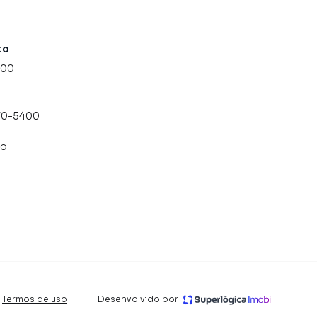
to
000
070-5400
co
Termos de uso
·
Desenvolvido por