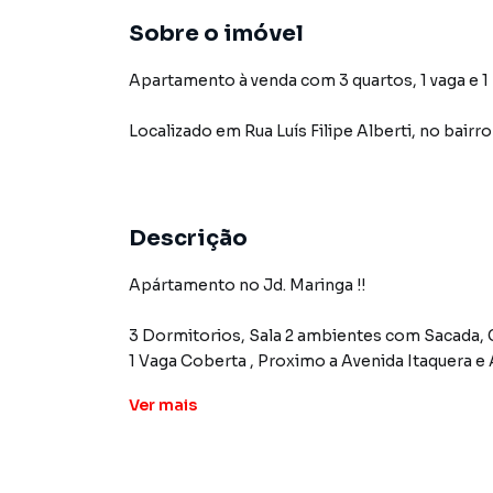
Sobre o imóvel
Apartamento à venda com 3 quartos, 1 vaga e 1
Localizado
em
Rua Luís Filipe Alberti
,
no bairr
Descrição
Apártamento no Jd. Maringa !!
3 Dormitorios, Sala 2 ambientes com Sacada, Cozinha planejada, àrea de Serviço
1 Vaga Coberta , Proximo a Avenida Itaquera e Aricanduva, Aceita Fin
Condominio Baixo 350,00 , Play Ground, Churrasqueira e Quadra
Ver
mais
Venha Conhecer !!!!