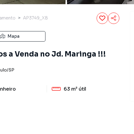
tamento
AP3749_XB
Mapa
 a Venda no Jd. Maringa !!!
ulo
/
SP
nheiro
63 m²
útil