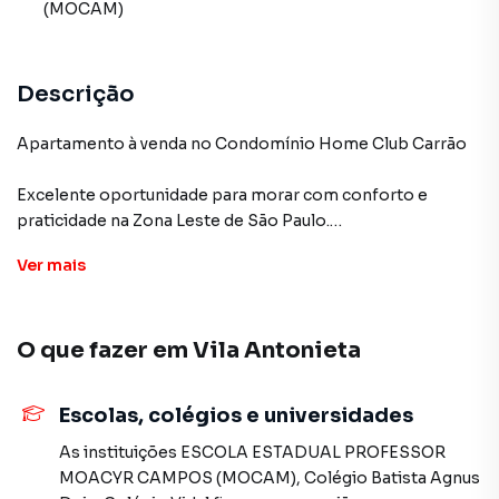
(MOCAM)
Descrição
Apartamento à venda no Condomínio Home Club Carrão
Excelente oportunidade para morar com conforto e
praticidade na Zona Leste de São Paulo.
Ver
mais
Imóvel com 45 m², distribuído em 2 dormitórios, 1
banheiro e 1 vaga de garagem. Apartamento com móveis
planejados de alta qualidade, com menos de 1 ano de uso.
O que fazer em
Vila Antonieta
Permanecem no imóvel todos os itens, exceto utensílios,
móveis do escritório e berço.
Escolas, colégios e universidades
Localizado em bairro tranquilo, o condomínio oferece
estrutura completa de lazer, com duas piscinas, quadras
As instituições
ESCOLA ESTADUAL PROFESSOR
esportivas, churrasqueiras, salões de festas, coworking,
MOACYR CAMPOS (MOCAM)
,
Colégio Batista Agnus