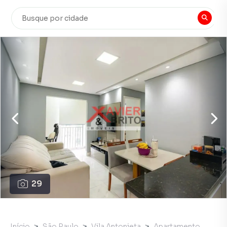
29
Início
São Paulo
Vila Antonieta
Apartamento