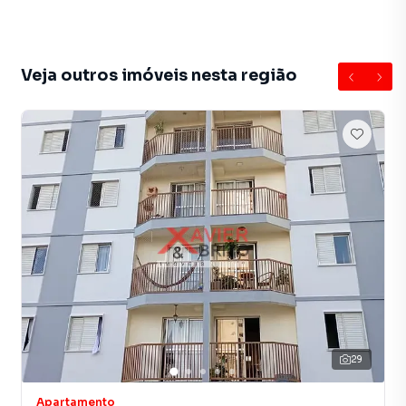
procurava ou deseja mais informações sobre
Apartamento em São Paulo? Entre em contato com nossa
equipe pelo telefone (11) 2783-2000.
Veja outros imóveis nesta região
A Imobiliária Xavier e Brito tem mais opções de
apartamentos, casas residenciais e comerciais, sobrados,
terrenos, lojas e barracões para venda ou locação, além de
empreendimentos em construção ou lançamentos na
planta em Vila Antonieta e em outras regiões de São Paulo.
Aqui você encontra milhares de ofertas para encontrar o
imóvel que mais combina com seu estilo de vida.
Negocie seu imóvel de forma totalmente online, com
segurança e tranquilidade. Na Imobiliária Xavier e Brito
você consegue comprar ou alugar um imóvel em São Paulo
mesmo não estando na cidade e com a praticidade de
fazer tudo online, direto do seu computador ou
29
smartphone. Nós criamos soluções inovadoras para
simplificar a relação de proprietários, inquilinos e
Apartamento