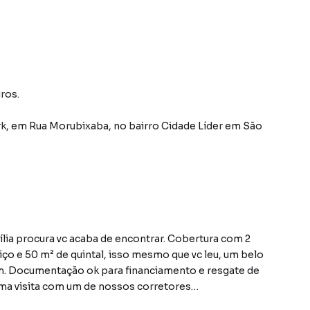
ros.
rk
,
em
Rua Morubixaba
,
no bairro Cidade Líder
em São
mília procura vc acaba de encontrar. Cobertura com 2
viço e 50 m² de quintal, isso mesmo que vc leu, um belo
rem. Documentação ok para financiamento e resgate de
ma visita com um de nossos corretores