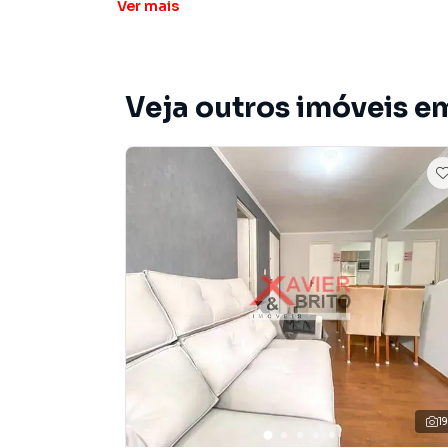
Ver
mais
Apartamento para Venda em região valorizada 
que procurava ou deseja mais informações s
nossa equipe pelo telefone (11) 2783-2000.
Veja outros imóveis em
A Imobiliária Xavier e Brito tem mais opções d
sobrados, terrenos, lojas e barracões para 
construção ou lançamentos na planta em Cidad
encontra milhares de ofertas para encontrar o
Negocie seu imóvel de forma totalmente online
Brito você consegue comprar ou alugar um im
a praticidade de fazer tudo online, direto d
inovadoras para simplificar a relação de prop
imobiliário.
Anuncie seu imóvel! É fácil, rápido e gratuito! A
imóveis em diversas cidades do Brasil, incluin
1