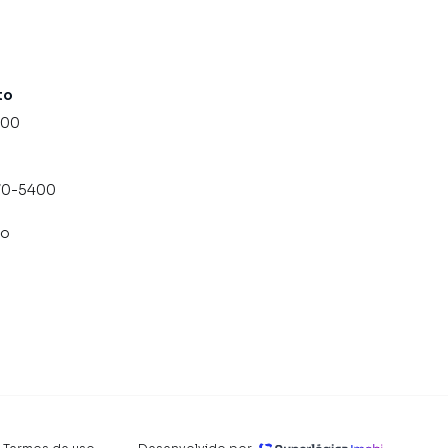
to
000
070-5400
co