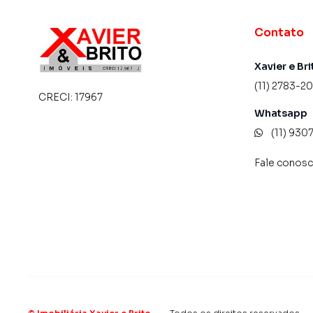
Contato
Xavier e Bri
(11) 2783-2
CRECI:
17967
Whatsapp
(11) 93
Fale conos