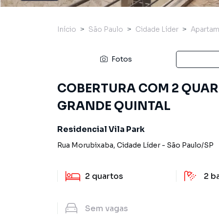
Início
São Paulo
Cidade Líder
Aparta
Fotos
COBERTURA COM 2 QUART
GRANDE QUINTAL
Residencial Vila Park
Rua Morubixaba
,
Cidade Líder
-
São Paulo
/
SP
2
quartos
2
b
Sem
vagas