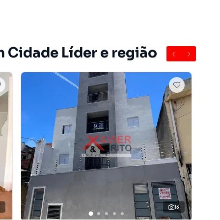
do bairro Cidade Líder, em São Paulo. Não encontrou o
obre Apartamento em São Paulo? Entre em contato com
 Cidade Líder e região
e apartamentos, casas residenciais e comerciais,
venda ou locação, além de empreendimentos em
e Líder e em outras regiões de São Paulo. Aqui você
 imóvel que mais combina com seu estilo de vida.
, com segurança e tranquilidade. Na Imobiliária Xavier e
óvel em São Paulo mesmo não estando na cidade e com
o seu computador ou smartphone. Nós criamos soluções
rietários, inquilinos e compradores com o mercado
 Imobiliária Xavier e Brito é uma imobiliária digital com
do São Paulo.
9
13