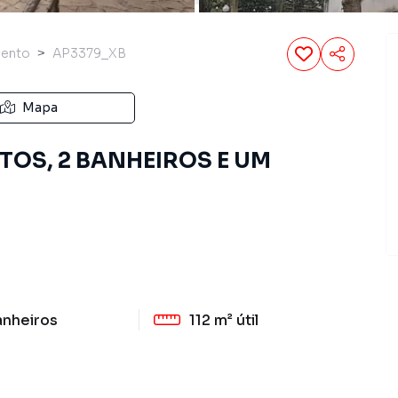
mento
AP3379_XB
Mapa
OS, 2 BANHEIROS E UM
anheiros
112 m²
útil