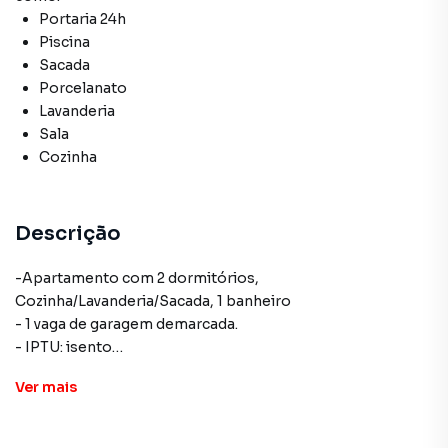
Portaria 24h
Piscina
Sacada
Porcelanato
Lavanderia
Sala
Cozinha
Descrição
-Apartamento com 2 dormitórios,
Cozinha/Lavanderia/Sacada, 1 banheiro
- 1 vaga de garagem demarcada.
- IPTU: isento
-Condomínio R$440,00
Ver
mais
👍 Aceitamos veículos e FGTS como parte de pagamento.