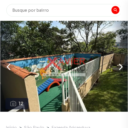
12
Início
São Paulo
Fazenda Aricanduva