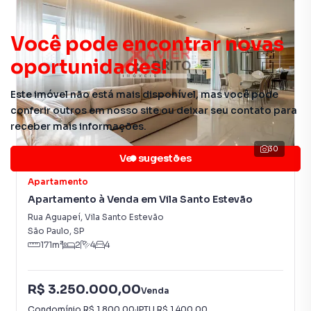
Você pode encontrar novas
oportunidades!
Este imóvel não está mais disponível, mas você pode
conferir outros em nosso site ou deixar seu contato para
receber mais informações.
30
Ver sugestões
Apartamento
Apartamento à Venda em Vila Santo Estevão
Rua Aguapeí
,
Vila Santo Estevão
São Paulo
,
SP
171
m²
2
4
4
R$ 3.250.000,00
Venda
Condomínio
R$ 1.800,00
·
IPTU
R$ 1.400,00