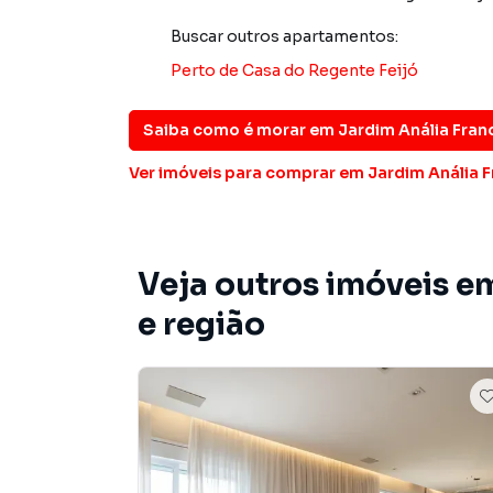
Buscar outros
apartamentos
:
Na Imobiliária Xavier e Brito você consegue v
imobiliárias tradicionais. Já vendemos e loc
Perto de
Casa do Regente Feijó
Jardim Anália Franco. Isso porque temos uma e
campanhas específicas para São Paulo, o que
Saiba como é morar em
Jardim Anália Fran
tendo como consequência uma maior chance de
também com um time de programadores, corre
Ver imóveis
para comprar em Jardim Anália 
preparada para atender proprietários e inquili
Veja outros imóveis e
e região