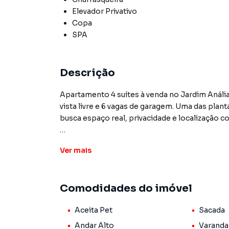
Elevador Privativo
Copa
SPA
Descrição
Apartamento 4 suítes à venda no Jardim Anália
vista livre e 6 vagas de garagem. Uma das plan
busca espaço real, privacidade e localização c
Situado na Rua Eleonora Cintra, o apartamento
Ver
mais
ambientes integrados, 4 suítes com destaque 
média , cozinha com acabamento de alto padrã
cobertas. Uma configuração de planta que rar
Comodidades do imóvel
Franco.
Aceita Pet
Sacada
Em andar alto, o imóvel entrega o que a maior
vista livre, ventilação cruzada constante e lum
Andar Alto
Varanda