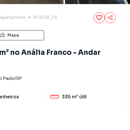
Apartamento
AP3438_XB
Mapa
m² no Anália Franco - Andar
o Paulo
/
SP
anheiros
335 m²
útil