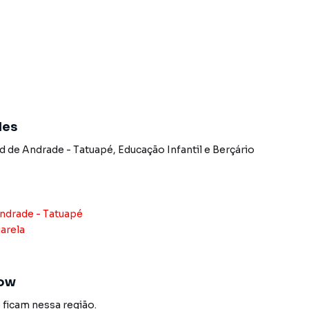
do bairro Jardim Anália Franco, em São Paulo. Não
nformações sobre Apartamento em São Paulo? Entre em
2783-2000.
e apartamentos, casas residenciais e comerciais,
des
venda ou locação, além de empreendimentos em
m Anália Franco e em outras regiões de São Paulo. Aqui
 de Andrade - Tatuapé
,
Educação Infantil e Berçário
rar o imóvel que mais combina com seu estilo de vida.
, com segurança e tranquilidade. Na Imobiliária Xavier e
óvel em São Paulo mesmo não estando na cidade e com
ndrade - Tatuapé
o seu computador ou smartphone. Nós criamos soluções
uarela
rietários, inquilinos e compradores com o mercado
how
 Imobiliária Xavier e Brito é uma imobiliária digital com
do São Paulo.
ó
ficam nessa região.