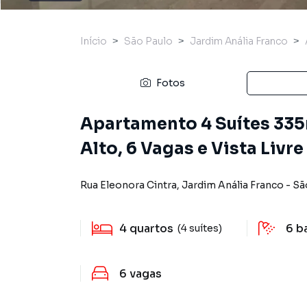
Início
São Paulo
Jardim Anália Franco
Fotos
Apartamento 4 Suítes 335
Alto, 6 Vagas e Vista Livre
Rua Eleonora Cintra
,
Jardim Anália Franco
-
Sã
4
quartos
6
b
(4 suítes)
6
vagas