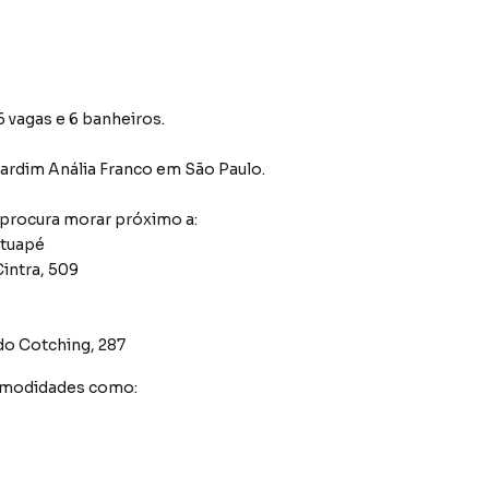
 vagas e 6 banheiros.
Jardim Anália Franco
em São Paulo
.
 procura morar próximo a:
atuapé
intra, 509
do Cotching, 287
comodidades como: