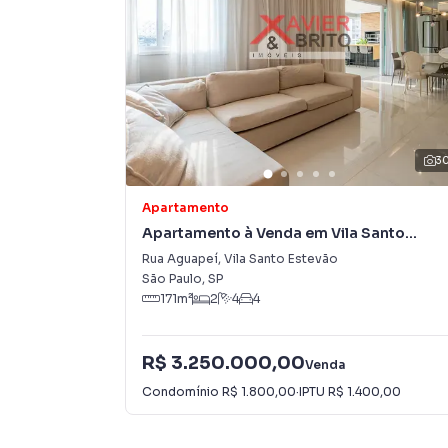
3
Apartamento
Apartamento à Venda em Vila Santo
Estevão
Rua Aguapeí
,
Vila Santo Estevão
São Paulo
,
SP
171
m²
2
4
4
R$ 3.250.000,00
Venda
Condomínio
R$ 1.800,00
·
IPTU
R$ 1.400,00