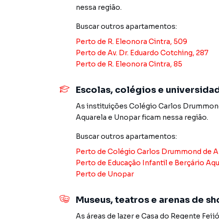
REF. AP3438 - Xavier e Brito Imóveis.
nessa região.
Buscar outros
apartamentos
:
Apartamento para Venda em região valorizada 
Perto de
R. Eleonora Cintra, 509
encontrou o que procurava ou deseja mais i
Perto de
Av. Dr. Eduardo Cotching, 287
contato com nossa equipe pelo telefone (11) 
Perto de
R. Eleonora Cintra, 85
A Imobiliária Xavier e Brito tem mais opções d
Escolas, colégios e universida
sobrados, terrenos, lojas e barracões para 
construção ou lançamentos na planta em Jardi
As instituições
Colégio Carlos Drummond
você encontra milhares de ofertas para encont
Aquarela
e
Unopar
ficam nessa região.
Negocie seu imóvel de forma totalmente online
Buscar outros
apartamentos
:
Brito você consegue comprar ou alugar um im
Perto de
Colégio Carlos Drummond de A
a praticidade de fazer tudo online, direto d
Perto de
Educação Infantil e Berçário Aq
inovadoras para simplificar a relação de prop
Perto de
Unopar
imobiliário.
Museus, teatros e arenas de s
Anuncie seu imóvel! É fácil, rápido e gratuito! A
imóveis em diversas cidades do Brasil, incluin
As áreas de lazer
e
Casa do Regente Feij