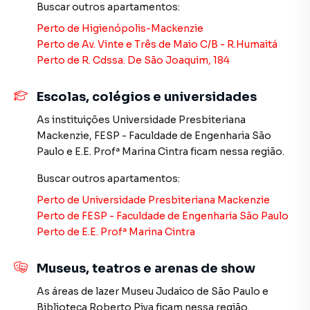
Buscar outros
apartamentos
:
Paulo? Entre em contato com nossa equipe pelo telefone
Perto de
Higienópolis-Mackenzie
(11) 2783-2000.
Perto de
Av. Vinte e Três de Maio C/B - R.Humaitá
Perto de
R. Cdssa. De São Joaquim, 184
A Imobiliária Xavier e Brito tem mais opções de
apartamentos, casas residenciais e comerciais, sobrados,
terrenos, lojas e barracões para venda ou locação, além de
Escolas, colégios e universidades
empreendimentos em construção ou lançamentos na
As instituições
Universidade Presbiteriana
planta em Bela Vista e em outras regiões de São Paulo.
Mackenzie
,
FESP - Faculdade de Engenharia São
Aqui você encontra milhares de ofertas para encontrar o
Paulo
e
E.E. Profª Marina Cintra
ficam nessa região.
imóvel que mais combina com seu estilo de vida.
Buscar outros
apartamentos
:
Negocie seu imóvel de forma totalmente online, com
Perto de
Universidade Presbiteriana Mackenzie
segurança e tranquilidade. Na Imobiliária Xavier e Brito
Perto de
FESP - Faculdade de Engenharia São Paulo
você consegue comprar ou alugar um imóvel em São Paulo
Perto de
E.E. Profª Marina Cintra
mesmo não estando na cidade e com a praticidade de
fazer tudo online, direto do seu computador ou
Museus, teatros e arenas de show
smartphone. Nós criamos soluções inovadoras para
simplificar a relação de proprietários, inquilinos e
As áreas de lazer
Museu Judaico de São Paulo
e
compradores com o mercado imobiliário.
Biblioteca Roberto Piva
ficam nessa região.