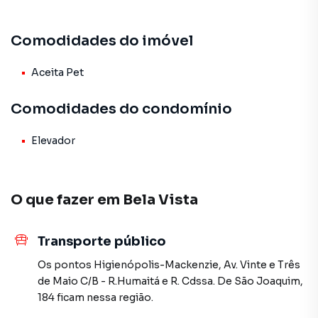
Características do Imóvel:
Comodidades do imóvel
-01 quarto
-Sala
-Cozinha
Aceita Pet
-01 banheiro
-Área de serviço
Comodidades do condomínio
Valor de venda: R$245.000,00
Elevador
Aceita financiamento e uso do FGTS
Condomínio: R$450,00
IPTU: R$70,00
O que fazer em
Bela Vista
Agende sua visita e aproveite esta oportunidade em uma
das regiões mais tradicionais de São Paulo.
Transporte público
Os pontos
Higienópolis-Mackenzie
,
Av. Vinte e Três
de Maio C/B - R.Humaitá
e
R. Cdssa. De São Joaquim,
Apartamento para Venda em região valorizada do bairro
184
ficam nessa região.
Bela Vista, em São Paulo. Não encontrou o que procurava
ou deseja mais informações sobre Apartamento em São