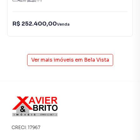
42
m²
2
1
R$ 252.400,00
Venda
Ver mais imóveis em
Bela Vista
CRECI:
17967