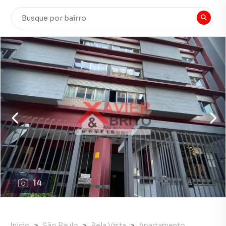
14
Início
São Paulo
Bela Vista
Apartamento