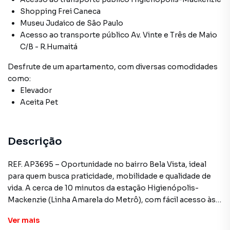
Shopping Frei Caneca
Museu Judaico de São Paulo
Acesso ao transporte público Av. Vinte e Três de Maio
C/B - R.Humaitá
Desfrute de
um apartamento
, com diversas comodidades
como:
Elevador
Aceita Pet
Descrição
REF. AP3695 – Oportunidade no bairro Bela Vista, ideal
para quem busca praticidade, mobilidade e qualidade de
vida. A cerca de 10 minutos da estação Higienópolis-
Mackenzie (Linha Amarela do Metrô), com fácil acesso às
principais vias, comércios, universidades e centros
Ver
mais
culturais da região central.