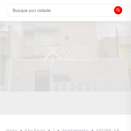
Início
São Paulo
1
Apartamento
AP1288_XB