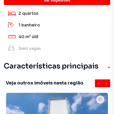
Ver sugestões
2
quartos
1
banheiro
40 m²
útil
Sem
vagas
Características principais
Veja outros imóveis nesta região