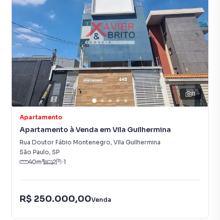
11
Apartamento
Apartamento à Venda em Vila Guilhermina
Rua Doutor Fábio Montenegro
,
Vila Guilhermina
São Paulo
,
SP
40
m²
2
1
R$ 250.000,00
Venda