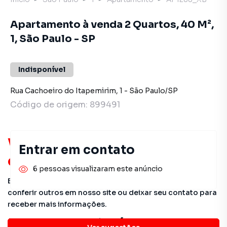
Apartamento à venda 2 Quartos, 40 M²,
1, São Paulo - SP
Indisponível
Rua Cachoeiro do Itapemirim
,
1
-
São Paulo
/
SP
Código de origem:
899491
Você pode encontrar novas
Entrar em contato
oportunidades!
6 pessoas visualizaram este anúncio
Este imóvel não está mais disponível, mas você pode
conferir outros em nosso site ou deixar seu contato para
receber mais informações.
Detalhes do imóvel