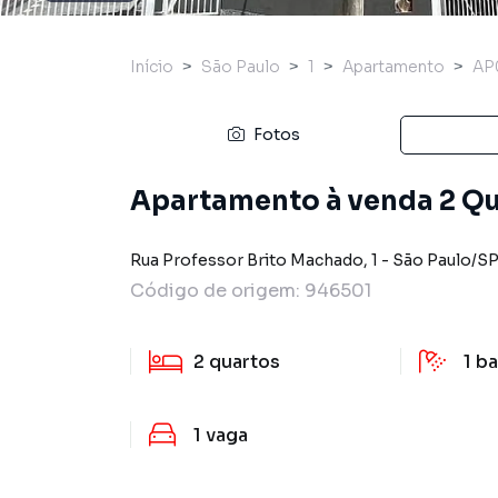
Início
São Paulo
1
Apartamento
AP
Fotos
Apartamento à venda 2 Qua
Rua Professor Brito Machado
,
1
-
São Paulo
/
S
Código de origem:
946501
2
quartos
1
ba
1
vaga