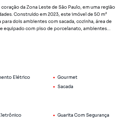
oração da Zona Leste de São Paulo, em uma região
lidades. Construído em 2023, este imóvel de 50 m²
la para dois ambientes com sacada, cozinha, área de
te equipado com piso de porcelanato, ambientes
arden para montar sua área gourmet particular.
ma iluminação natural, valorizando os ambientes. O
 eletrônico e guarita, além de salão de festas para os
e oportunidade para quem busca um imóvel moderno,
ento Elétrico
Gourmet
ade de um alarme instalado, garantindo ainda mais
Sacada
como a sala de estar, confere ainda mais conforto e
a e diversas comodidades, este apartamento é a opção
 nova residência em São Paulo.
Eletrônico
Guarita Com Segurança
gende uma visita para conhecer pessoalmente este