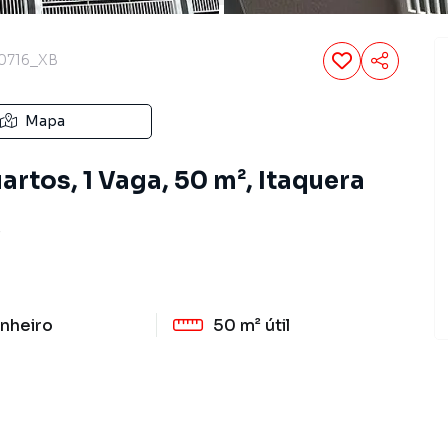
0716_XB
Mapa
rtos, 1 Vaga, 50 m², Itaquera
P
nheiro
50 m²
útil