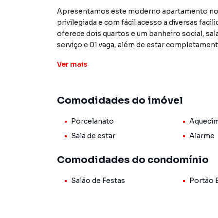
Apresentamos este moderno apartamento no c
privilegiada e com fácil acesso a diversas faci
oferece dois quartos e um banheiro social, sa
serviço e 01 vaga, além de estar completamen
integrados. Temos unidades disponíveis com G
Ver
mais
As amplas janelas e a sacada proporcionam óti
condomínio dispõe de segurança 24h com portão
Comodidades do imóvel
momentos de lazer. Trata-se de uma excelent
funcional e bem localizado na capital paulista.
Porcelanato
Aquecim
Os moradores contarão também com a praticid
Sala de estar
Alarme
tranquilidade. A integração entre os espaços, 
amplitude ao lar. Com localização privilegiad
Comodidades do condomínio
ideal para quem deseja investir ou adquirir sua
Salão de Festas
Portão 
Aproveite esta última unidade disponível e a
fantástico imóvel.