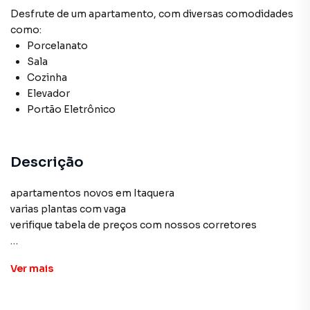
Desfrute de
um apartamento
, com diversas comodidades
como:
Porcelanato
Sala
Cozinha
Elevador
Portão Eletrônico
Descrição
apartamentos novos em Itaquera
varias plantas com vaga
verifique tabela de preços com nossos corretores
Ver
mais
Apartamento para Venda em região valorizada do bairro
Itaquera, em São Paulo. Não encontrou o que procurava ou
deseja mais informações sobre Apartamento em São