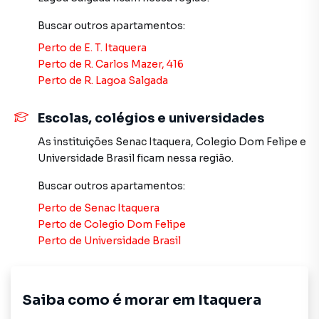
Anuncie seu imóvel! É fácil, rápido e gratuito! A Imobiliária
Buscar outros
apartamentos
:
Xavier e Brito é uma imobiliária digital com imóveis em
Perto de
E. T. Itaquera
diversas cidades do Brasil, incluindo São Paulo.
Perto de
R. Carlos Mazer, 416
Perto de
R. Lagoa Salgada
Na Imobiliária Xavier e Brito você consegue vender ou
alugar seu imóvel muito mais rápido do que em imobiliárias
Escolas, colégios e universidades
tradicionais. Já vendemos e locamos diversos imóveis em
São Paulo, especialmente em Itaquera. Isso porque temos
As instituições
Senac Itaquera
,
Colegio Dom Felipe
e
uma equipe de marketing digital focada em produzir
Universidade Brasil
ficam nessa região.
campanhas específicas para São Paulo, o que aumenta
muito o número de contatos interessados e tendo como
Buscar outros
apartamentos
:
consequência uma maior chance de vender ou alugar seu
Perto de
Senac Itaquera
imóvel mais rápido. Contamos também com um time de
Perto de
Colegio Dom Felipe
programadores, corretores treinados e uma central de
Perto de
Universidade Brasil
atendimento preparada para atender proprietários e
inquilinos.
Saiba como é morar em
Itaquera