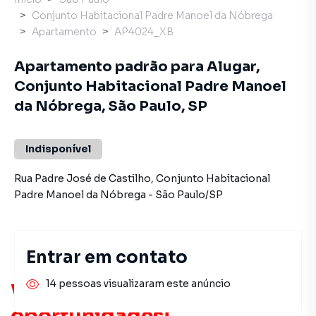
Conjunto Habitacional Padre Manoel da Nóbrega
Apartamento
AP4024_XB
Apartamento padrão para Alugar,
Conjunto Habitacional Padre Manoel
da Nóbrega, São Paulo, SP
Indisponível
Rua Padre José de Castilho
,
Conjunto Habitacional
Padre Manoel da Nóbrega
-
São Paulo
/
SP
Entrar em contato
14 pessoas visualizaram este anúncio
Você pode encontrar novas
oportunidades!