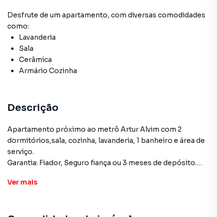
Desfrute de
um apartamento
, com diversas comodidades
como:
Lavanderia
Sala
Cerâmica
Armário Cozinha
Descrição
Apartamento próximo ao metrô Artur Alvim com 2
dormitórios,sala, cozinha, lavanderia, 1 banheiro e área de
serviço.
Garantia: Fiador, Seguro fiança ou 3 meses de depósito.
Ver
mais
Apartamento para Aluguel em região valorizada do bairro
Conjunto Habitacional Padre Manoel da Nóbrega, em São