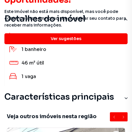
Este imóvel não está mais disponível, mas você pode
Detalhes do imóvel
conferir outros em nosso site ou deixar seu contato para
receber mais informações.
2
quartos
Ver sugestões
1
banheiro
46 m²
útil
1
vaga
Características principais
Veja outros imóveis nesta região