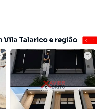
 Sobrado em São Paulo? Entre em contato com nossa
e apartamentos, casas residenciais e comerciais,
venda ou locação, além de empreendimentos em
alarico e em outras regiões de São Paulo. Aqui você
 imóvel que mais combina com seu estilo de vida.
 Vila Talarico e região
, com segurança e tranquilidade. Na Imobiliária Xavier e
óvel em São Paulo mesmo não estando na cidade e com
o seu computador ou smartphone. Nós criamos soluções
rietários, inquilinos e compradores com o mercado
 Imobiliária Xavier e Brito é uma imobiliária digital com
do São Paulo.
ender ou alugar seu imóvel muito mais rápido do que em
amos diversos imóveis em São Paulo, especialmente em
e marketing digital focada em produzir campanhas