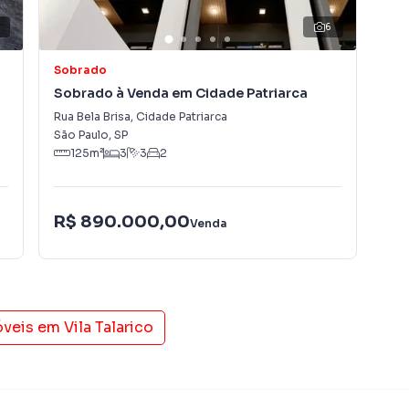
ito o número de contatos interessados e tendo como
9
6
 alugar seu imóvel mais rápido. Contamos também com
dos e uma central de atendimento preparada para
Sobrado
So
Sobrado à Venda em Cidade Patriarca
So
Rua Bela Brisa
,
Cidade Patriarca
Rua
São Paulo
,
SP
São
125
m²
3
3
2
R$ 890.000,00
R$
Venda
óveis em
Vila Talarico