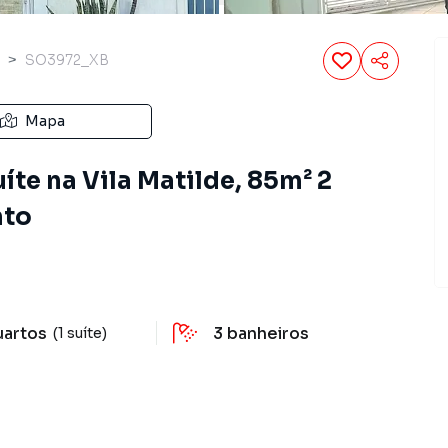
SO3972_XB
Mapa
te na Vila Matilde, 85m² 2
nto
uartos
3
banheiros
(1 suíte)