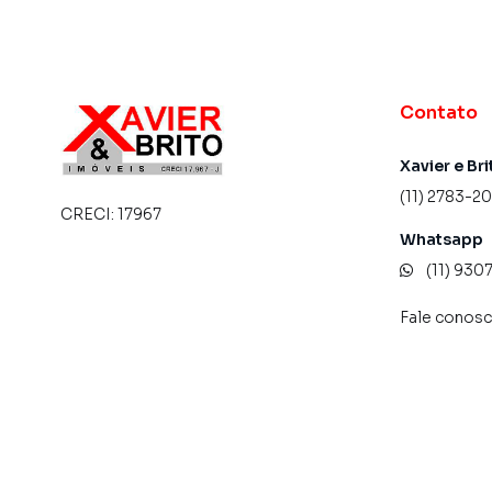
Contato
Xavier e Bri
(11) 2783-2
CRECI:
17967
Whatsapp
(11) 93
Fale conos