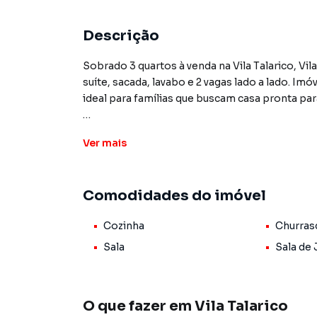
Descrição
Sobrado 3 quartos à venda na Vila Talarico, Vi
suíte, sacada, lavabo e 2 vagas lado a lado. Imó
ideal para famílias que buscam casa pronta pa
O sobrado tem 85m² de área construída em te
Ver
mais
distribuição clássica de sobrado tradicional.
perfeita para separar estar e jantar e recebe
para visitas e pequena área de serviço nos fund
Comodidades do imóvel
acesso facilitado à parte externa.
Cozinha
Churras
No pavimento superior fica toda a parte íntima
privativo, mais 1 banheiro social que atende o
Sala
Sala de 
suíte + social no andar de cima é o que famíli
praticidade quando recebem visita.
O que fazer em
Vila Talarico
A garagem comporta 2 carros lado a lado, sem