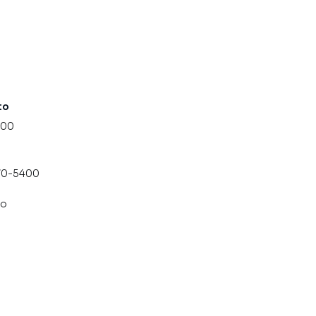
to
000
070-5400
co