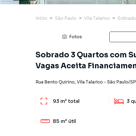
Início
São Paulo
Vila Talarico
Sobrado
Fotos
Sobrado 3 Quartos com Suí
Vagas Aceita Financiame
Rua Bento Quirino
,
Vila Talarico
-
São Paulo
/
SP
93 m²
total
3
q
85 m²
útil