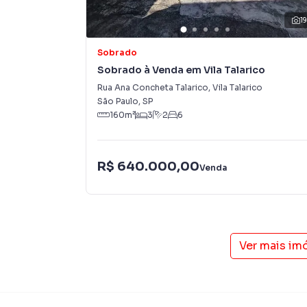
específicas para São Paulo, o que aumenta mu
1
consequência uma maior chance de vender ou
um time de programadores, corretores treina
Sobrado
atender proprietários e inquilinos.
Sobrado à Venda em Vila Talarico
Rua Ana Concheta Talarico
,
Vila Talarico
São Paulo
,
SP
160
m²
3
2
6
R$ 640.000,00
Venda
Ver mais im