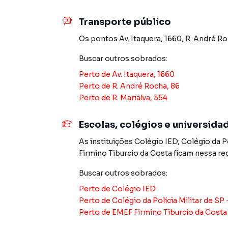
sobrados dessa metragem na Zona Leste, onde 
Transporte público
A localização na Vila Talarico/Vila Matilde ofe
Os pontos
Av. Itaquera, 1660
,
R. André Ro
Vermelha do Metrô, ao Shopping Penha e à Radi
São Paulo. A Avenida Águia de Haia e a Aveni
Buscar outros
sobrados
:
comércio farto, supermercados, escolas, farm
Perto de
Av. Itaquera, 1660
Perto de
R. André Rocha, 86
Condições comerciais: R$ 799.000, aceita fina
Perto de
R. Marialva, 354
uso do FGTS como entrada e estuda permuta c
pagamento, condição que abre oportunidade r
apartamento ou sobrado menor na Zona Leste
Escolas, colégios e universida
As instituições
Colégio IED
,
Colégio da Po
Se você procura sobrado 3 quartos na Vila Mati
Firmino Tiburcio da Costa
ficam nessa re
agende sua visita.
Buscar outros
sobrados
:
REF. SO3972 — Xavier e Brito Imóveis.
Perto de
Colégio IED
Perto de
Colégio da Polícia Militar de SP 
Perto de
EMEF Firmino Tiburcio da Costa
Sobrado para Venda em região valorizada do ba