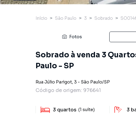
Início
São Paulo
3
Sobrado
SO014
Fotos
Sobrado à venda 3 Quartos,
Paulo - SP
Rua Júlio Parigot
,
3
-
São Paulo
/
SP
Código de origem:
976641
3
quartos
3
b
(1 suíte)