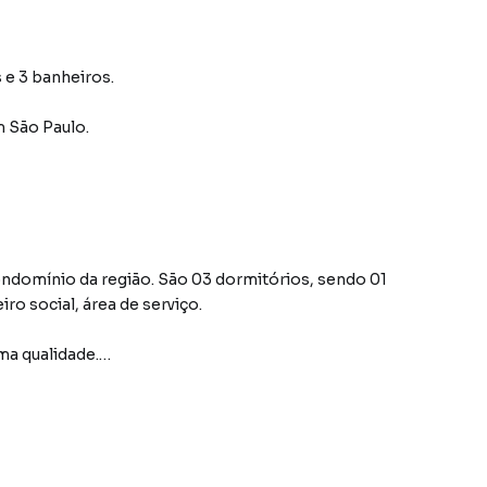
 e 3 banheiros.
 São Paulo
.
ndomínio da região. São 03 dormitórios, sendo 01
ro social, área de serviço.
ma qualidade.
comerciais como Bancos, Farmácias, Supermercados,
 e apenas 1,5 km do Shopping Aricanduva.
os financiamento e entrada com seu FGTS.