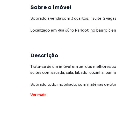
Sobre o imóvel
Sobrado à venda com 3 quartos, 1 suite, 2 vagas
Localizado
em
Rua Júlio Parigot
,
no bairro 3
em
Descrição
Trata-se de um imóvel em um dos melhores co
suites com sacada, sala, labado, cozinha, banhei
Sobrado todo mobiliado, com matérias de óti
Ver
mais
Localização muito boa com acesso a pontos 
Academias, Oficinas, Padarias, Lojas em geral
R$ 599.000,00, estudamos proposta e aceitam