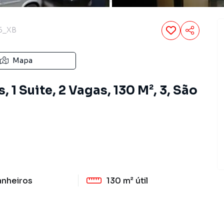
6_XB
Mapa
 1 Suite, 2 Vagas, 130 M², 3, São
anheiros
130 m²
útil