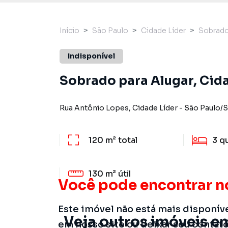
Início
São Paulo
Cidade Líder
Sobrad
Indisponível
Sobrado para Alugar, Cida
Rua Antônio Lopes
,
Cidade Líder
-
São Paulo
/
S
120 m²
total
3
q
130 m²
útil
Você pode encontrar n
Este imóvel não está mais disponív
Veja outros imóveis em
em nosso site ou deixar seu contat