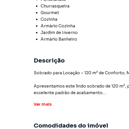
Churrasqueira
Gourmet
Cozinha
Armário Cozinha
Jardim de Inverno
Armário Banheiro
Descrição
Sobrado para Locação – 120 m² de Conforto, M
Apresentamos este lindo sobrado de 120 m², p
excelente padrão de acabamento.
Ver
mais
O imóvel conta com 3 dormitórios, sendo 1 su
espaço agradável para relaxar. Além disso, po
térreo, trazendo mais praticidade para o dia a d
Comodidades do imóvel