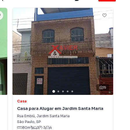
15
Casa
So
Casa para Alugar em Jardim Santa Maria
So
Rua Embiú
,
Jardim Santa Maria
Rua
São Paulo
,
SP
São
80
m²
3
3
4