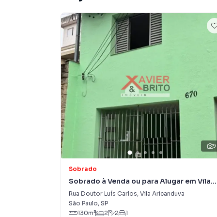
9
Sobrado
Sobrado à Venda ou para Alugar em Vila
Aricanduva
Rua Doutor Luís Carlos
,
Vila Aricanduva
São Paulo
,
SP
130
m²
2
2
1