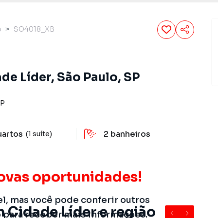
o
SO4018_XB
de Líder, São Paulo, SP
P
uartos
2
banheiros
(1 suíte)
ovas oportunidades!
el, mas você pode conferir outros
 Cidade Líder e região
o para receber mais informações.