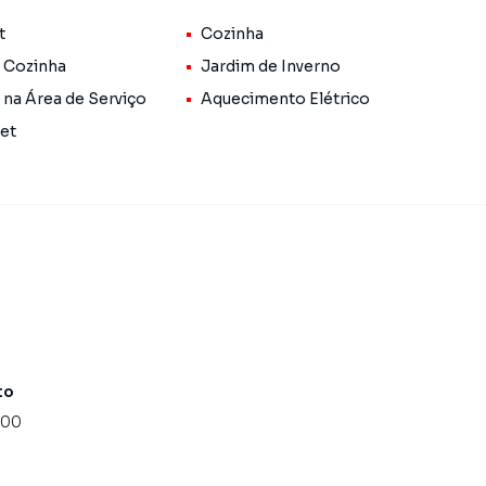
integrada à cozinha em dois ambientes, criando um
t
Cozinha
nir família e amigos. O charmoso jardim de inverno
gando beleza ao ambiente.
 Cozinha
Jardim de Inverno
 na Área de Serviço
Aquecimento Elétrico
rea gourmet, ideal para momentos de lazer e
Pet
, unindo segurança e comodidade.
to
entes;
000