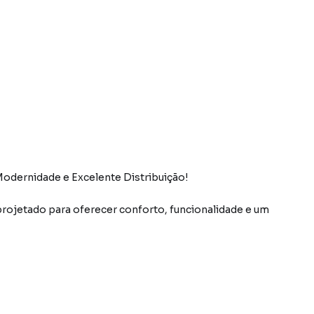
odernidade e Excelente Distribuição!
rojetado para oferecer conforto, funcionalidade e um
íte com sacada, proporcionando mais privacidade e um
ssui banheiro social no pavimento superior e lavabo no
ia.