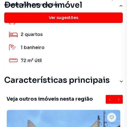
Detalhes do imóvel
receber mais informações.
Ver sugestões
72 m²
total
2
quartos
1
banheiro
72 m²
útil
Características principais
Veja outros imóveis nesta região