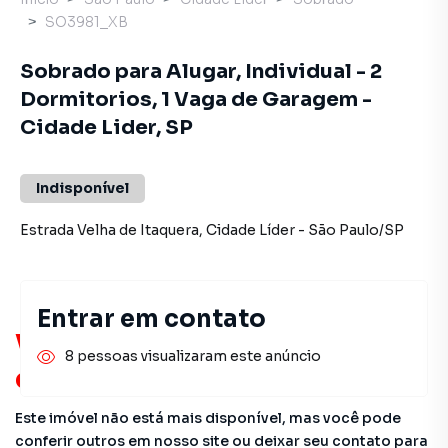
SO3981_XB
Sobrado para Alugar, Individual - 2
Dormitorios, 1 Vaga de Garagem -
Cidade Lider, SP
Indisponível
Estrada Velha de Itaquera
,
Cidade Líder
-
São Paulo
/
SP
Entrar em contato
Você pode encontrar novas
8 pessoas visualizaram este anúncio
oportunidades!
Este imóvel não está mais disponível, mas você pode
conferir outros em nosso site ou deixar seu contato para