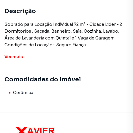
Descrição
Sobrado para Locação Individual 72 m² - Cidade Lider - 2
Dormitorios , Sacada, Banheiro, Sala, Cozinha, Lavabo,
Área de Lavanderia com Quintal e 1 Vaga de Garagem.
Condições de Locação :. Seguro Fiança.
Ver
mais
Sobrado para Aluguel em região valorizada do bairro
Cidade Líder, em São Paulo. Não encontrou o que
Comodidades do imóvel
procurava ou deseja mais informações sobre Sobrado em
São Paulo? Entre em contato com nossa equipe pelo
telefone (11) 2783-2000.
Cerâmica
A Imobiliária Xavier e Brito tem mais opções de
apartamentos, casas residenciais e comerciais, sobrados,
terrenos, lojas e barracões para venda ou locação, além de
empreendimentos em construção ou lançamentos na