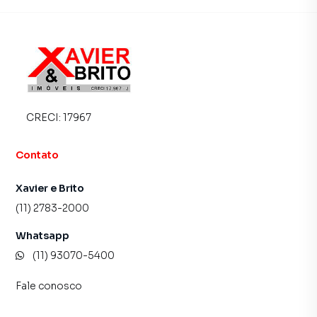
imóvel mais rápido. Contamos também com um time de
programadores, corretores treinados e uma central de
atendimento preparada para atender proprietários e
inquilinos.
CRECI:
17967
Contato
Xavier e Brito
(11) 2783-2000
Whatsapp
(11) 93070-5400
Fale conosco