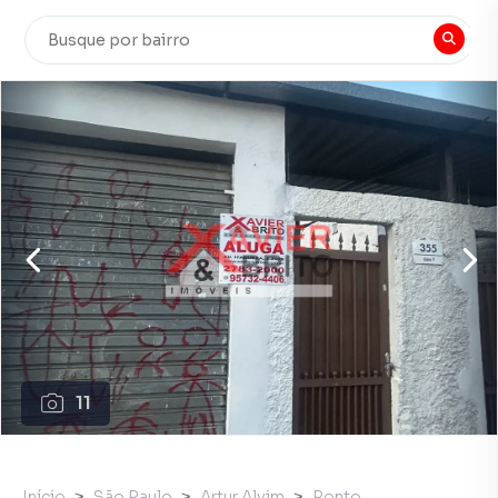
11
Início
São Paulo
Artur Alvim
Ponto