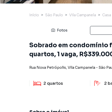
Início
São Paulo
Vila Campanela
Casa
Fotos
Sobrado em condomínio fe
quartos, 1 vaga, R$339.00
Rua Nova Petrópolis
,
Vila Campanela
-
São Pa
2
quartos
2
b