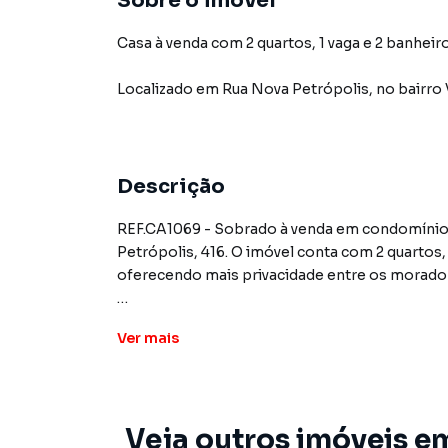
Sobre o imóvel
Casa à venda com 2 quartos, 1 vaga e 2 banheiro
Localizado
em
Rua Nova Petrópolis
,
no bairro
Descrição
REF.CA1069 - Sobrado à venda em condomínio f
Petrópolis, 416. O imóvel conta com 2 quartos
oferecendo mais privacidade entre os morado
Cozinha moderna com móveis planejados e ta
Ver
mais
ambiente elegante e funcional. Sala de estar 
excelente distribuição interna.
Valor: R$339.000,00. Aceita financiamento ba
Veja outros imóveis e