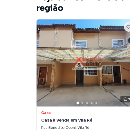
Agende já sua visita conosco e aproveite essa
região
Casa para Venda em região valorizada do bair
procurava ou deseja mais informações sobre 
pelo telefone (11) 2783-2000.
A Imobiliária Xavier e Brito tem mais opções d
sobrados, terrenos, lojas e barracões para 
construção ou lançamentos na planta em Vila 
encontra milhares de ofertas para encontrar o
Negocie seu imóvel de forma totalmente online
Brito você consegue comprar ou alugar um im
a praticidade de fazer tudo online, direto d
1
inovadoras para simplificar a relação de prop
imobiliário.
Casa
Casa à Venda em Vila Ré
Anuncie seu imóvel! É fácil, rápido e gratuito! A
Rua Benedito Otoni
,
Vila Ré