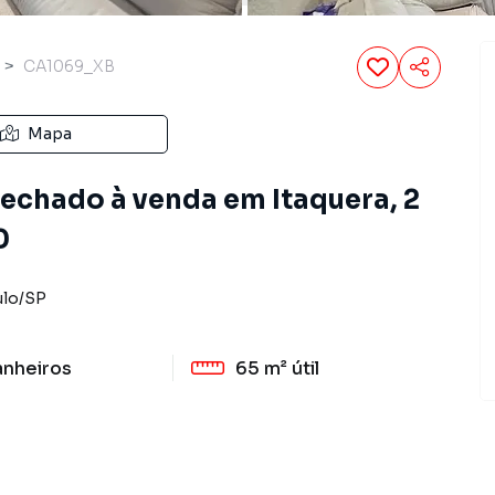
CA1069_XB
Mapa
chado à venda em Itaquera, 2
0
ulo
/
SP
anheiros
65 m²
útil