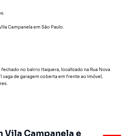
s.
 Vila Campanela
em São Paulo
.
echado no bairro Itaquera, localizado na Rua Nova
, 1 vaga de garagem coberta em frente ao imóvel,
res.
mponamento de madeira no balcão, deixando o
aconchegante, lavabo reformado, área de serviço e
ncário, uso de FGTS. Condomínio: R$150,00.
m Vila Campanela e