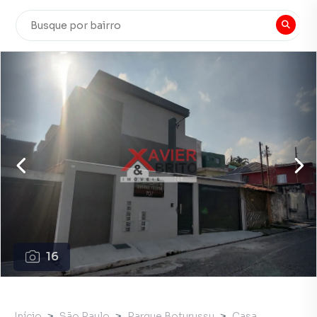
16
Início
São Paulo
Parque Boturussu
Casa