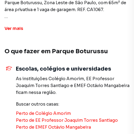
Parque Boturussu, Zona Leste de São Paulo, com 65m² de
área privativa e 1 vaga de garagem. REF. CA1067.
Localizado na Rua Fernão Mendes Pinto, 707, o sobrado
Ver
mais
integra um condomínio fechado, diferencial relevante para
famílias que priorizam segurança no cotidiano sem abrir
mão de metragem. O Parque Boturussu é um bairro
O que fazer em
Parque Boturussu
residencial consolidado na Zona Leste, bem servido de
transporte público, comércio e serviços no entorno.
Escolas, colégios e universidades
O imóvel tem 65m² de área privativa com planta funcional:
2 suítes, sala de estar, cozinha e área de serviço. As duas
As instituições
Colégio Amorim
,
EE Professor
suítes asseguram privacidade individual para todos os
Joaquim Torres Santiago
e
EMEF Octávio Mangabeira
moradores, configuração ideal para casal com filho ou dois
ficam nessa região.
adultos que precisam de banheiros privativos
Buscar outros
casas
:
independentes. A vaga de garagem está inclusa.
Perto de
Colégio Amorim
O sobrado no Parque Boturussu se destaca pela
Perto de
EE Professor Joaquim Torres Santiago
combinação de condomínio fechado com acesso
Perto de
EMEF Octávio Mangabeira
controlado, 2 suítes e 65m² em um valor compatível com o