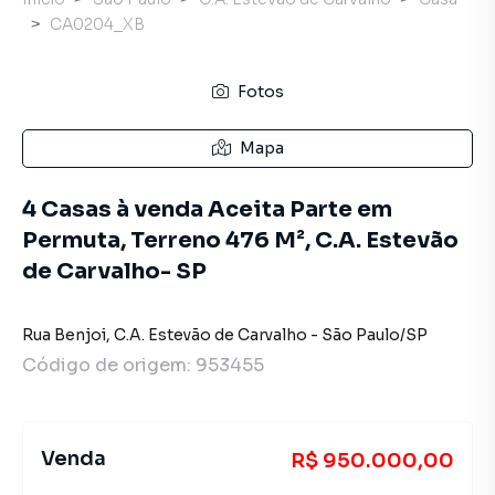
CA0204_XB
Fotos
Mapa
4 Casas à venda Aceita Parte em
Permuta, Terreno 476 M², C.A. Estevão
de Carvalho- SP
Rua Benjoi
,
C.A. Estevão de Carvalho
-
São Paulo
/
SP
Código de origem:
953455
Venda
R$ 950.000,00