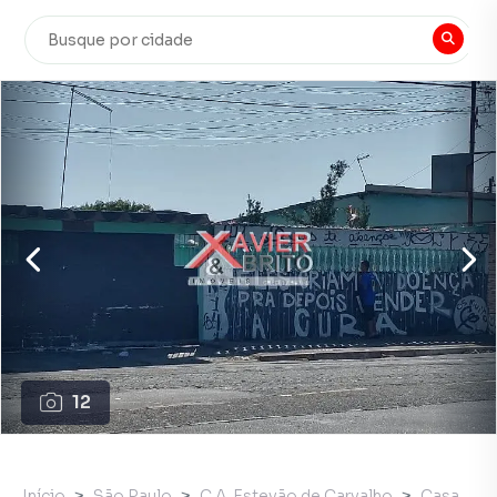
12
Início
São Paulo
C.A. Estevão de Carvalho
Casa