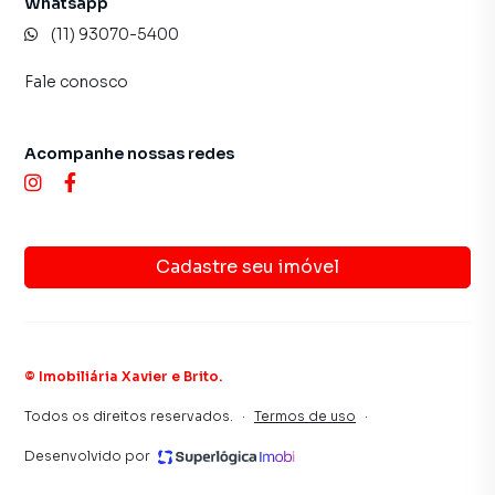
terrenos, lojas e barracões para venda ou locação, além de
Whatsapp
empreendimentos em construção ou lançamentos na
(11) 93070-5400
planta em 1 e em outras regiões de São Paulo. Aqui você
encontra milhares de ofertas para encontrar o imóvel que
Fale conosco
mais combina com seu estilo de vida.
Negocie seu imóvel de forma totalmente online, com
Acompanhe nossas redes
segurança e tranquilidade. Na Imobiliária Xavier e Brito
você consegue comprar ou alugar um imóvel em São Paulo
mesmo não estando na cidade e com a praticidade de
fazer tudo online, direto do seu computador ou
Cadastre seu imóvel
smartphone. Nós criamos soluções inovadoras para
simplificar a relação de proprietários, inquilinos e
compradores com o mercado imobiliário.
©
Imobiliária Xavier e Brito
.
Anuncie seu imóvel! É fácil, rápido e gratuito! A Imobiliária
Xavier e Brito é uma imobiliária digital com imóveis em
Todos os direitos reservados.
·
Termos de uso
·
diversas cidades do Brasil, incluindo São Paulo.
Desenvolvido por
Na Imobiliária Xavier e Brito você consegue vender ou