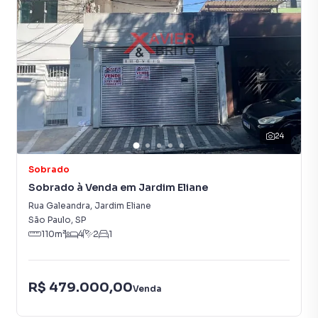
24
Sobrado
Sobrado à Venda em Jardim Eliane
Rua Galeandra
,
Jardim Eliane
São Paulo
,
SP
110
m²
4
2
1
R$ 479.000,00
Venda