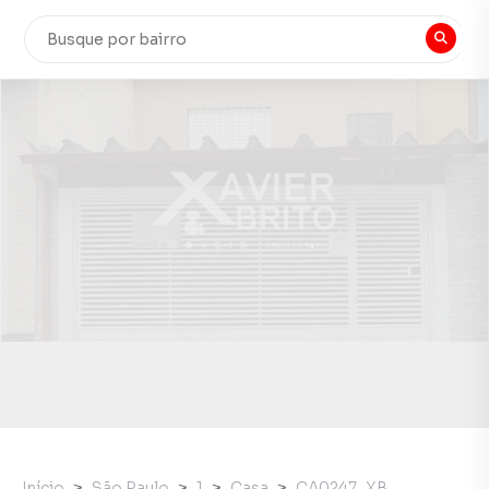
Início
São Paulo
1
Casa
CA0247_XB