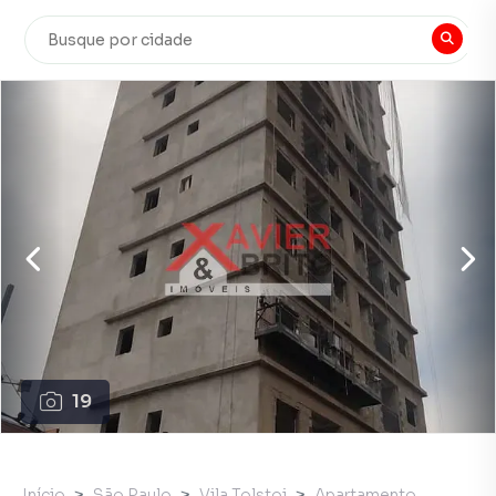
19
Início
São Paulo
Vila Tolstoi
Apartamento