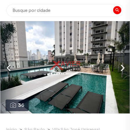
36
Início
São Paulo
Vila São José (Ipiranga)