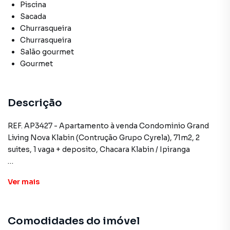
Piscina
Sacada
Churrasqueira
Churrasqueira
Salão gourmet
Gourmet
Descrição
REF. AP3427 - Apartamento à venda Condominio Grand
Living Nova Klabin (Contrução Grupo Cyrela), 71m2, 2
suites, 1 vaga + deposito, Chacara Klabin / Ipiranga
Apartamentos entregues em dez/2024, Construtora
Ver
mais
Cyrela, 3 unidades disponiveis, todas com 71m2, 2 suites, 1
vaga + deposito, varanda gourmet com churrasqueira a
carvao.
Comodidades do imóvel