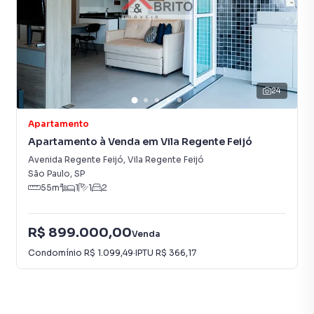
em produzir campanhas específicas para São Paulo, o que
aumenta muito o número de contatos interessados e
tendo como consequência uma maior chance de vender ou
alugar seu imóvel mais rápido. Contamos também com um
time de programadores, corretores treinados e uma
central de atendimento preparada para atender
24
proprietários e inquilinos.
Apartamento
Apartamento à Venda em Vila Regente Feijó
Avenida Regente Feijó
,
Vila Regente Feijó
São Paulo
,
SP
55
m²
1
1
2
R$ 899.000,00
Venda
Condomínio
R$ 1.099,49
·
IPTU
R$ 366,17