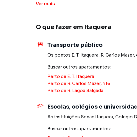
Ver
mais
VALE A PENA CONHECER !!!!!
O que fazer em
Itaquera
Apartamento para Venda em região valorizada 
procurava ou deseja mais informações sobre
nossa equipe pelo telefone (11) 2783-2000.
Transporte público
A Imobiliária Xavier e Brito tem mais opções d
Os pontos
E. T. Itaquera
,
R. Carlos Mazer, 
sobrados, terrenos, lojas e barracões para 
Buscar outros
apartamentos
:
construção ou lançamentos na planta em Itaque
encontra milhares de ofertas para encontrar o
Perto de
E. T. Itaquera
Perto de
R. Carlos Mazer, 416
Negocie seu imóvel de forma totalmente online
Perto de
R. Lagoa Salgada
Brito você consegue comprar ou alugar um im
a praticidade de fazer tudo online, direto d
Escolas, colégios e universida
inovadoras para simplificar a relação de prop
As instituições
Senac Itaquera
,
Colegio 
imobiliário.
Buscar outros
apartamentos
:
Anuncie seu imóvel! É fácil, rápido e gratuito! A