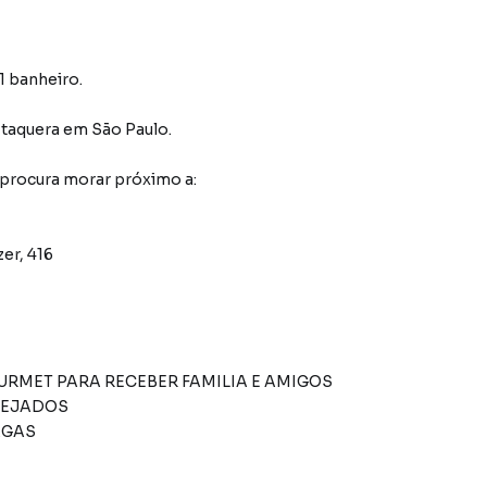
1 banheiro.
Itaquera
em São Paulo
.
 procura morar próximo a:
er, 416
A E AMIGOS
ANEJADOS