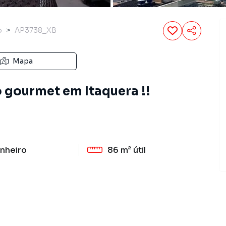
o
AP3738_XB
Mapa
gourmet em Itaquera !!
nheiro
86 m²
útil