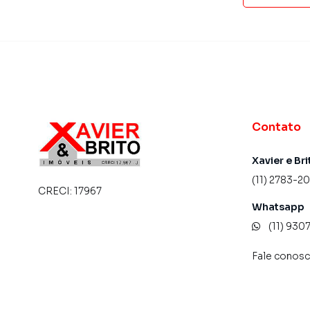
Contato
Xavier e Bri
(11) 2783-2
CRECI:
17967
Whatsapp
(11) 93
Fale conos