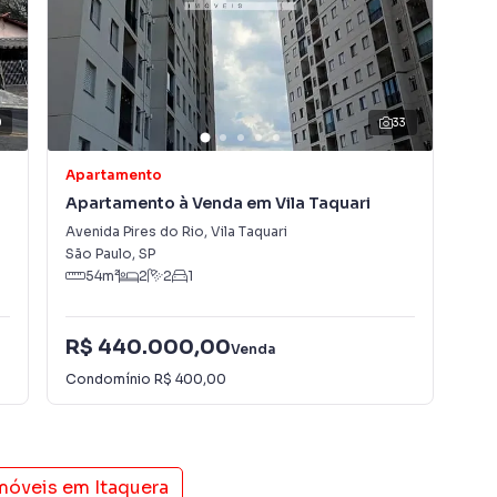
0
33
Apartamento
Apa
Apartamento à Venda em Vila Taquari
Ap
Avenida Pires do Rio
,
Vila Taquari
Rua
São Paulo
,
SP
São
54
m²
2
2
1
R$ 440.000,00
R$
Venda
Condomínio
R$ 400,00
Con
imóveis em
Itaquera