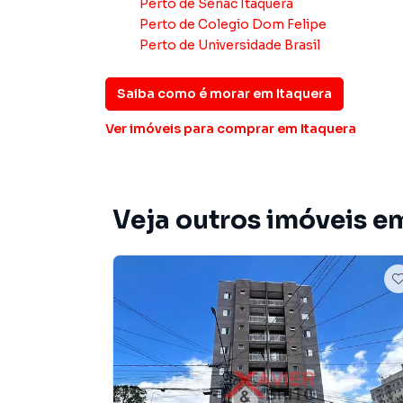
Perto de
Senac Itaquera
imóveis em diversas cidades do Brasil, incluin
Perto de
Colegio Dom Felipe
Perto de
Universidade Brasil
Na Imobiliária Xavier e Brito você consegue v
imobiliárias tradicionais. Já vendemos e loc
Itaquera. Isso porque temos uma equipe de ma
Saiba como é morar em
Itaquera
específicas para São Paulo, o que aumenta mu
Ver imóveis
para comprar em Itaquera
consequência uma maior chance de vender ou
um time de programadores, corretores treina
atender proprietários e inquilinos.
Veja outros imóveis em