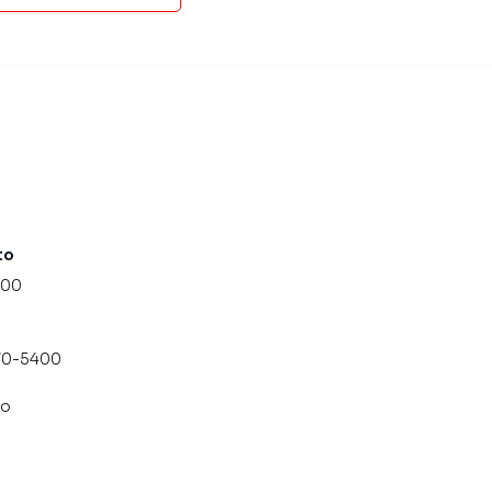
to
000
070-5400
co