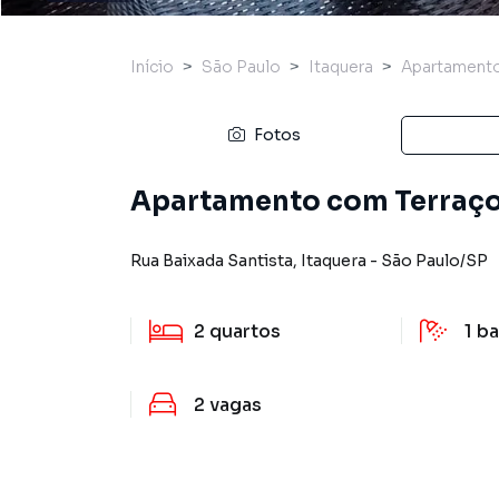
Início
São Paulo
Itaquera
Apartament
Fotos
Apartamento com Terraço 
Rua Baixada Santista
,
Itaquera
-
São Paulo
/
SP
2
quartos
1
ba
2
vagas