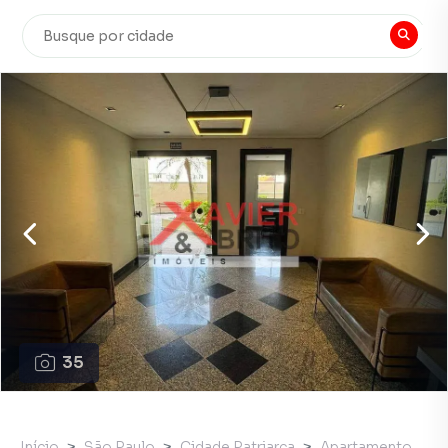
35
Início
São Paulo
Cidade Patriarca
Apartamento