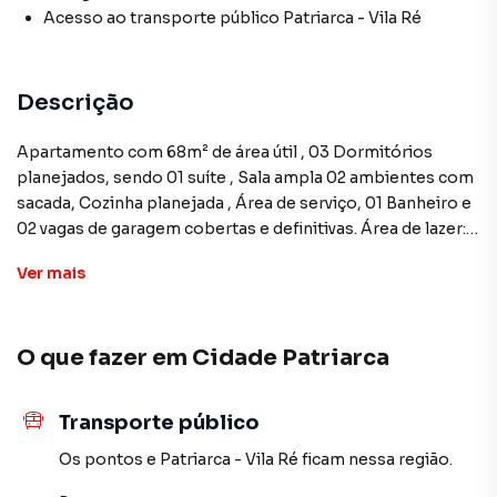
Acesso ao transporte público Patriarca - Vila Ré
Descrição
Apartamento com 68m² de área útil , 03 Dormitórios
planejados, sendo 01 suíte , Sala ampla 02 ambientes com
sacada, Cozinha planejada , Área de serviço, 01 Banheiro e
02 vagas de garagem cobertas e definitivas. Área de lazer:
Piscina Churrasqueira Espaço Gourmet Academia
Ver
mais
Brinquedoteca Quadra Piscina Aquecida Playground Salão
de Jogos Salão de Festas Área Verde
O que fazer em
Cidade Patriarca
Apartamento para Venda em região valorizada do bairro
Cidade Patriarca, em São Paulo. Não encontrou o que
Transporte público
procurava ou deseja mais informações sobre
Apartamento em São Paulo? Entre em contato com nossa
Os pontos
e
Patriarca - Vila Ré
ficam nessa região.
equipe pelo telefone (11) 2783-2000.