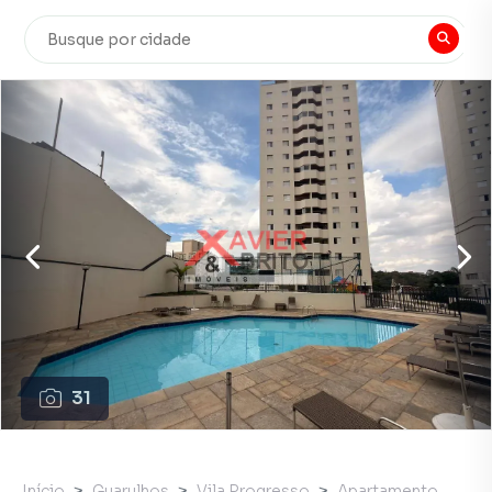
31
Início
Guarulhos
Vila Progresso
Apartamento