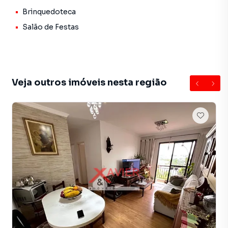
O condomínio oferece uma completa infraestrutura de
Brinquedoteca
lazer e conveniência, ideal para toda a família:
Salão de Festas
Piscina adulto e infantil;
Espaço gourmet com churrasqueira e forno de pizza;
Salão de festas;
Salão de jogos;
Veja outros imóveis nesta região
Brinquedoteca;
Academia equipada;
Mercadinho interno;
Feira semanal.
Localização privilegiada, em uma das regiões mais nobres
e desejadas de Guarulhos, com fácil acesso a uma ampla
rede de comércios, serviços, escolas e principais vias da
cidade.
Valor de venda: R$ 699.000,00
Condomínio: R$ 950,00