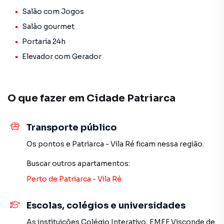
Xavier e Brito é uma imobiliária digital com imóveis em
Salão com Jogos
diversas cidades do Brasil, incluindo São Paulo.
Salão gourmet
Na Imobiliária Xavier e Brito você consegue vender ou
Portaria 24h
alugar seu imóvel muito mais rápido do que em imobiliárias
Elevador com Gerador
tradicionais. Já vendemos e locamos diversos imóveis em
São Paulo, especialmente em Cidade Patriarca. Isso
porque temos uma equipe de marketing digital focada em
produzir campanhas específicas para São Paulo, o que
O que fazer em
Cidade Patriarca
aumenta muito o número de contatos interessados e
tendo como consequência uma maior chance de vender ou
Transporte público
alugar seu imóvel mais rápido. Contamos também com um
time de programadores, corretores treinados e uma
Os pontos
e
Patriarca - Vila Ré
ficam nessa região.
central de atendimento preparada para atender
proprietários e inquilinos.
Buscar outros
apartamentos
:
Perto de
Patriarca - Vila Ré
Escolas, colégios e universidades
As instituições
Colégio Interativo
,
EMEF Visconde de