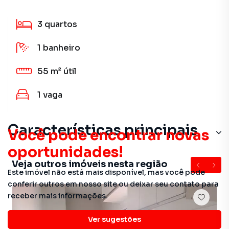
3
quartos
1
banheiro
55 m²
útil
1
vaga
Características principais
Você pode encontrar novas
oportunidades!
Veja outros imóveis nesta região
Este imóvel não está mais disponível, mas você pode
conferir outros em nosso site ou deixar seu contato para
receber mais informações.
Ver sugestões