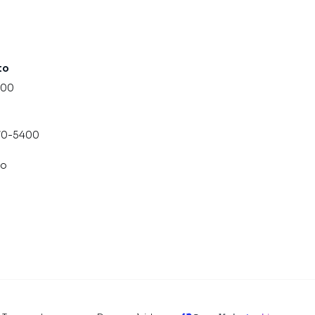
to
000
070-5400
co