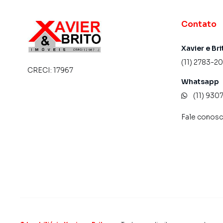
Contato
Xavier e Bri
(11) 2783-2
CRECI:
17967
Whatsapp
(11) 93
Fale conos