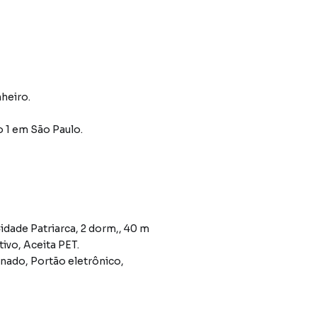
heiro.
o 1
em São Paulo
.
dade Patriarca, 2 dorm,, 40 m
tivo, Aceita PET.
canado, Portão eletrônico,