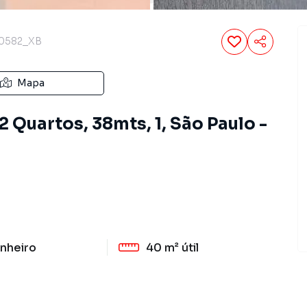
0582_XB
Mapa
 Quartos, 38mts, 1, São Paulo -
nheiro
40 m²
útil