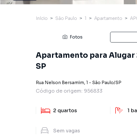
Início
São Paulo
1
Apartamento
AP
Fotos
Apartamento para Alugar 2
SP
Rua Nelson Bersamim
,
1
-
São Paulo
/
SP
Código de origem:
956833
2
quartos
1
ba
Sem
vagas